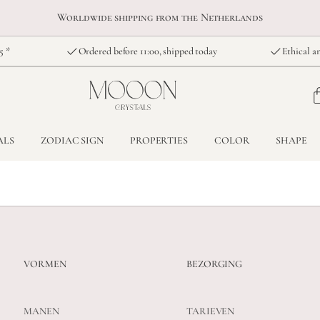
Worldwide shipping from the Netherlands
5 *
Ordered before 11:00, shipped today
Ethical an
ALS
ZODIAC SIGN
PROPERTIES
COLOR
SHAPE
VORMEN
BEZORGING
MANEN
TARIEVEN