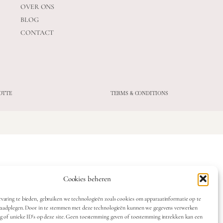
OVER ONS
BLOG
CONTACT
OTTE
TERMS & CONDITIONS
Cookies beheren
varing te bieden, gebruiken we technologieën zoals cookies om apparaatinformatie op te
 raadplegen. Door in te stemmen met deze technologieën kunnen we gegevens verwerken
ag of unieke ID's op deze site. Geen toestemming geven of toestemming intrekken kan een