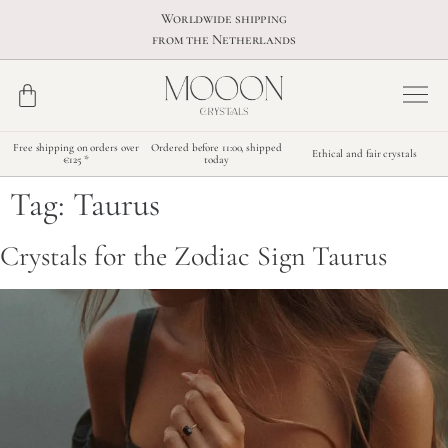
Worldwide shipping
from the Netherlands
Free shipping on orders over
Ordered before 11:00, shipped
Ethical and fair crystals
€125 *
today
Tag:
Taurus
Crystals for the Zodiac Sign Taurus