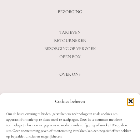
BEZORGING
TARIEVEN
RETOURNEREN
BEZORGING OP VERZOEK
OPEN BOX
OVER ONS
VEELGESTELDE VRAGEN
Cookies beheren
OVER ONS
BLOG
Om de beste ervaring te bieden, gebruiken we technologieën zoals cookies om
CONTACT
apparaatinformatie op te slaan en/of te raadplegen. Door in te stemmen met deze
technologieën kunnen we gegevens verwerken zoals surfgedrag of unieke ID's op deze
site. Geen toestemming geven of toestemming intrekken kan een negatief effect hebben
op bepaalde functies en mogelijkheden.