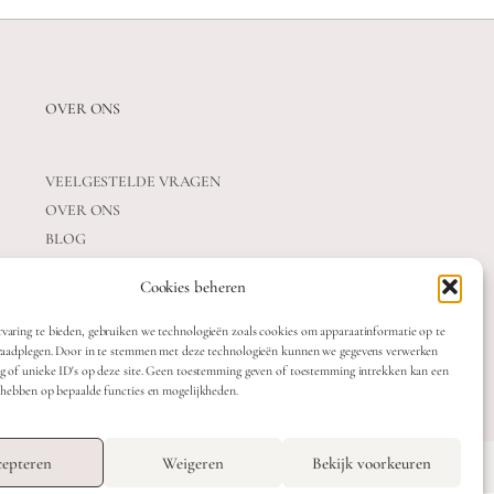
OVER ONS
VEELGESTELDE VRAGEN
OVER ONS
BLOG
CONTACT
Cookies beheren
varing te bieden, gebruiken we technologieën zoals cookies om apparaatinformatie op te
 raadplegen. Door in te stemmen met deze technologieën kunnen we gegevens verwerken
ag of unieke ID's op deze site. Geen toestemming geven of toestemming intrekken kan een
t hebben op bepaalde functies en mogelijkheden.
OTTE
TERMS & CONDITIONS
epteren
Weigeren
Bekijk voorkeuren