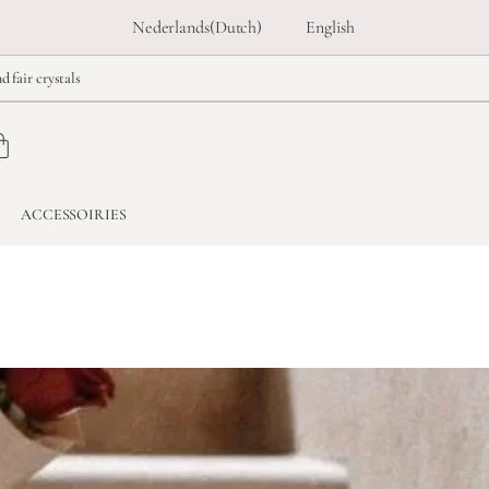
Nederlands
(
Dutch
)
English
d fair crystals
ACCESSOIRIES