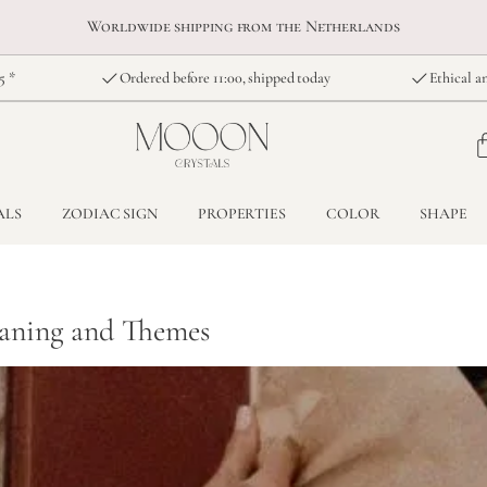
Worldwide shipping from the Netherlands
5 *
Ordered before 11:00, shipped today
Ethical an
ALS
ZODIAC SIGN
PROPERTIES
COLOR
SHAPE
eaning and Themes