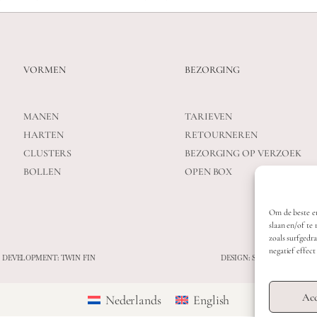
VORMEN
BEZORGING
MANEN
TARIEVEN
HARTEN
RETOURNEREN
CLUSTERS
BEZORGING OP VERZOEK
BOLLEN
OPEN BOX
Om de beste er
slaan en/of te
zoals surfgedr
negatief effec
 DEVELOPMENT: TWIN FIN
DESIGN: STUDIO SANNE-L
Acc
Nederlands
English