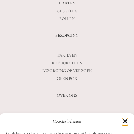
HARTEN
CLUSTERS
BOLLEN
BEZORGING
TARIEVEN
RETOURNEREN
BEZORGING OP VERZOEK
OPEN BOX
OVER ONS
VEELGESTELDE VRAGEN
Cookies beheren
OVER ONS
BLOG
Om de beste ervaring te bieden, gebruiken we technologieën zoals cookies om