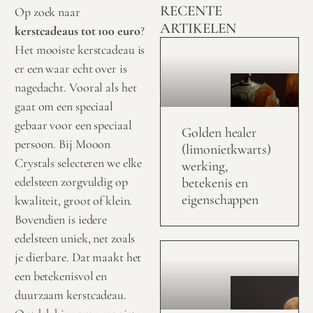
RECENTE
Op zoek naar
ARTIKELEN
kerstcadeaus tot 100 euro
?
Het mooiste kerstcadeau is
er een waar echt over is
nagedacht. Vooral als het
gaat om een speciaal
gebaar voor een speciaal
Golden healer
persoon. Bij Mooon
(limonietkwarts)
Crystals selecteren we elke
werking,
edelsteen zorgvuldig op
betekenis en
eigenschappen
kwaliteit, groot of klein.
Bovendien is iedere
edelsteen uniek, net zoals
je dierbare. Dat maakt het
een betekenisvol en
duurzaam kerstcadeau.