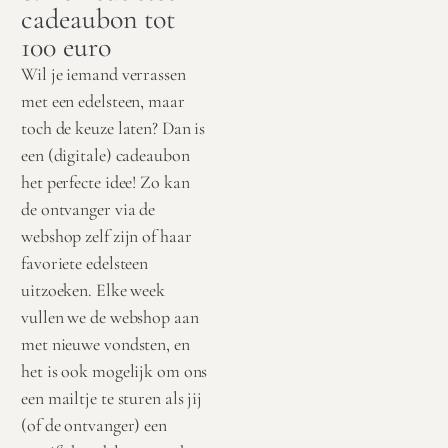
cadeaubon tot
100 euro
Wil je iemand verrassen
met een edelsteen, maar
toch de keuze laten? Dan is
een (digitale) cadeaubon
het perfecte idee! Zo kan
de ontvanger via de
webshop zelf zijn of haar
favoriete edelsteen
uitzoeken. Elke week
vullen we de webshop aan
met nieuwe vondsten, en
het is ook mogelijk om ons
een mailtje te sturen als jij
(of de ontvanger) een