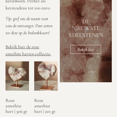
kerstboom. Perfect als
kerstcadeau tot 100 euro.
Tip: geef ons de naam voor
DE
van de ontvanger. Dan zetten
NIEUWSTE
we deze op de bedankkaart!
EDELSTENEN
Bekijk hier de roze
Bekijk hier
amethist harten collectie.
Roze
Roze
amethist
amethist
hart | 306 gr
hart | 201 gr