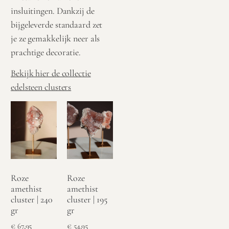
insluitingen. Dankzij de
bijgeleverde standaard zet
je ze gemakkelijk neer als
prachtige decoratie.
Bekijk hier de collectie
edelsteen clusters
Roze
Roze
amethist
amethist
cluster | 240
cluster | 195
gr
gr
€
67,95
€
54,95