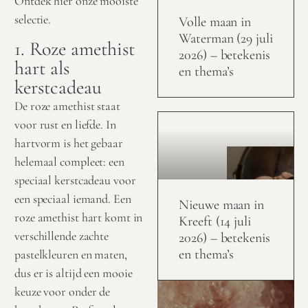
Ontdek hier onze mooiste
selectie.
Volle maan in
Waterman (29 juli
1. Roze amethist
2026) – betekenis
hart als
en thema’s
kerstcadeau
De roze amethist staat
voor rust en liefde. In
hartvorm is het gebaar
helemaal compleet: een
speciaal kerstcadeau voor
een speciaal iemand. Een
Nieuwe maan in
roze amethist hart komt in
Kreeft (14 juli
verschillende zachte
2026) – betekenis
en thema’s
pastelkleuren en maten,
dus er is altijd een mooie
keuze voor onder de