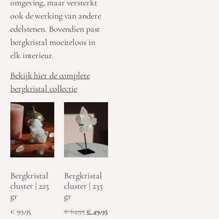
omgeving, maar versterkt
ook de werking van andere
edelstenen. Bovendien past
bergkristal moeiteloos in
elk interieur.
Bekijk hier de complete
bergkristal collectie
Bergkristal
Bergkristal
cluster | 225
cluster | 235
gr
gr
€
99,95
€
64,95
€
49,95