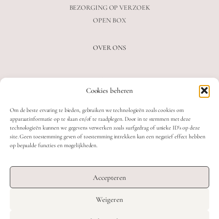
BEZORGING OP VERZOEK
OPEN BOX
OVER ONS
VEELGESTELDE VRAGEN
Cookies beheren
OVER ONS
BLOG
Om de beste ervaring te bieden, gebruiken we technologieën zoals cookies om
CONTACT
apparaatinformatie op te slaan en/of te raadplegen. Door in te stemmen met deze
technologieën kunnen we gegevens verwerken zoals surfgedrag of unieke ID's op deze
site. Geen toestemming geven of toestemming intrekken kan een negatief effect hebben
op bepaalde functies en mogelijkheden.
2026 MOOON CRYSTALS.
WEB DEVELOPMENT: TWIN FIN
Accepteren
DESIGN: STUDIO SANNE-LOTTE
Weigeren
TERMS & CONDITIONS
Nederlands
English