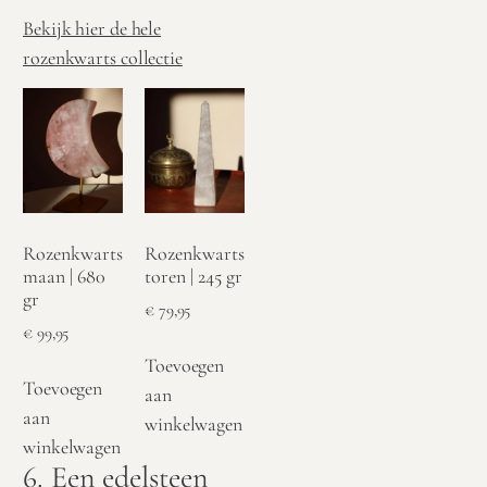
Bekijk hier de hele
rozenkwarts collectie
Rozenkwarts
Rozenkwarts
maan | 680
toren | 245 gr
gr
€
79,95
€
99,95
Toevoegen
Toevoegen
aan
aan
winkelwagen
winkelwagen
6. Een edelsteen