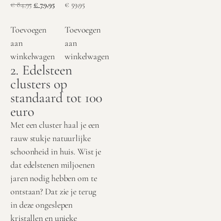
€
84,95
€
79,95
€
59,95
Toevoegen
Toevoegen
aan
aan
winkelwagen
winkelwagen
2. Edelsteen
clusters op
standaard tot 100
euro
Met een cluster haal je een
rauw stukje natuurlijke
schoonheid in huis. Wist je
dat edelstenen miljoenen
jaren nodig hebben om te
ontstaan? Dat zie je terug
in deze ongeslepen
kristallen en unieke