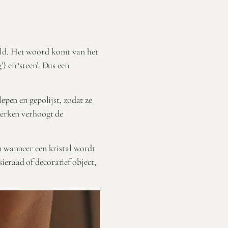
eld. Het woord komt van het
) en ‘steen’. Dus een
lepen en gepolijst, zodat ze
ewerken verhoogt de
en wanneer een kristal wordt
eraad of decoratief object,