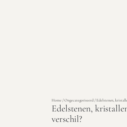
Home
/
Ongecategoriseerd
/ Edelstenen, kristall
Edelstenen, kristalle
verschil?