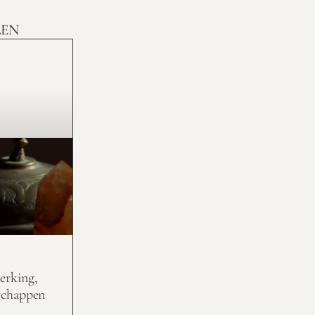
LEN
erking,
schappen