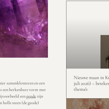
Nieuwe maan in Kr
nier samenklonteren en een
juli 2026) – beteke
thema’s
 is een herkenbare vorm met
bijvoorbeeld een
geode
zijn
 holle steen (de geode)