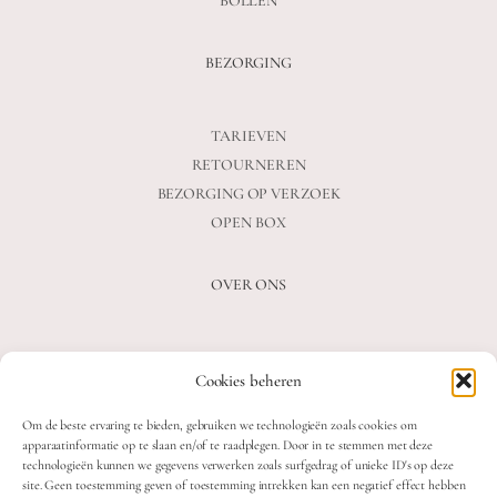
BOLLEN
BEZORGING
TARIEVEN
RETOURNEREN
BEZORGING OP VERZOEK
OPEN BOX
OVER ONS
VEELGESTELDE VRAGEN
Cookies beheren
OVER ONS
BLOG
Om de beste ervaring te bieden, gebruiken we technologieën zoals cookies om
CONTACT
apparaatinformatie op te slaan en/of te raadplegen. Door in te stemmen met deze
technologieën kunnen we gegevens verwerken zoals surfgedrag of unieke ID's op deze
site. Geen toestemming geven of toestemming intrekken kan een negatief effect hebben