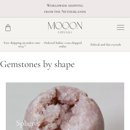
Worldwide shipping
from the Netherlands
Free shipping on orders over
Ordered before 11:00, shipped
Ethical and fair crystals
€125 *
today
Gemstones by shape
Spheres