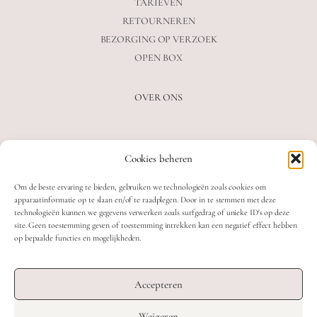
TARIEVEN
RETOURNEREN
BEZORGING OP VERZOEK
OPEN BOX
OVER ONS
VEELGESTELDE VRAGEN
Cookies beheren
OVER ONS
BLOG
Om de beste ervaring te bieden, gebruiken we technologieën zoals cookies om
CONTACT
apparaatinformatie op te slaan en/of te raadplegen. Door in te stemmen met deze
technologieën kunnen we gegevens verwerken zoals surfgedrag of unieke ID's op deze
site. Geen toestemming geven of toestemming intrekken kan een negatief effect hebben
op bepaalde functies en mogelijkheden.
2026 MOOON CRYSTALS.
WEB DEVELOPMENT: TWIN FIN
Accepteren
DESIGN: STUDIO SANNE-LOTTE
Weigeren
TERMS & CONDITIONS