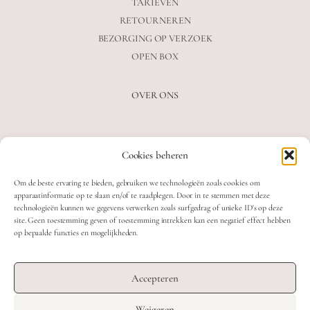
TARIEVEN
RETOURNEREN
BEZORGING OP VERZOEK
OPEN BOX
OVER ONS
VEELGESTELDE VRAGEN
Cookies beheren
OVER ONS
BLOG
Om de beste ervaring te bieden, gebruiken we technologieën zoals cookies om
CONTACT
apparaatinformatie op te slaan en/of te raadplegen. Door in te stemmen met deze
technologieën kunnen we gegevens verwerken zoals surfgedrag of unieke ID's op deze
site. Geen toestemming geven of toestemming intrekken kan een negatief effect hebben
op bepaalde functies en mogelijkheden.
2026 MOOON CRYSTALS.
WEB DEVELOPMENT: TWIN FIN
Accepteren
DESIGN: STUDIO SANNE-LOTTE
Weigeren
TERMS & CONDITIONS