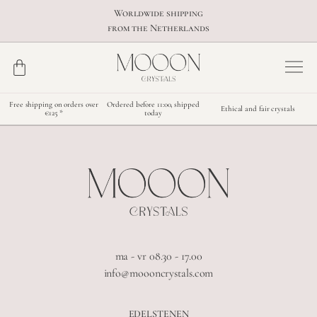
Worldwide shipping
from the Netherlands
Free shipping on orders over
Ordered before 11:00, shipped
Ethical and fair crystals
€125 *
today
ma - vr 08.30 - 17.00
info@moooncrystals.com
EDELSTENEN