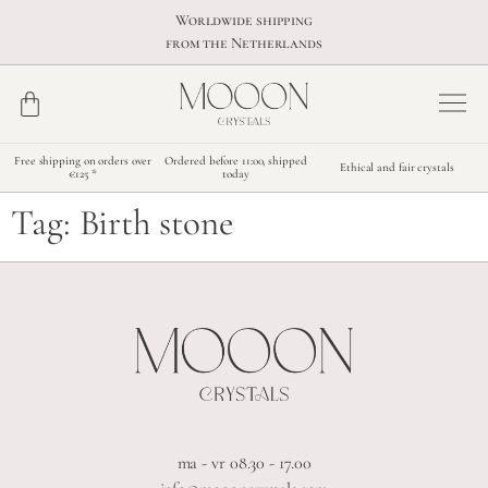
Worldwide shipping
from the Netherlands
Free shipping on orders over
Ordered before 11:00, shipped
Ethical and fair crystals
€125 *
today
Tag:
Birth stone
ma - vr 08.30 - 17.00