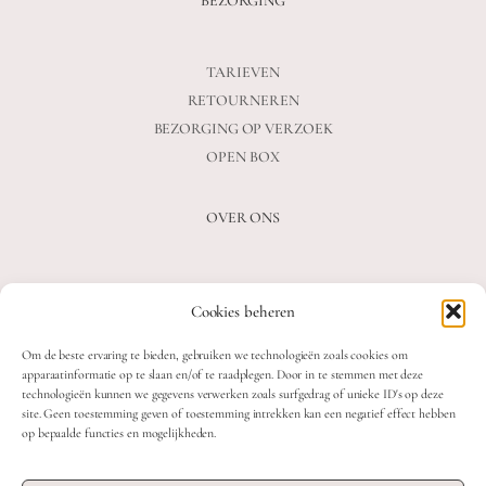
BEZORGING
TARIEVEN
RETOURNEREN
BEZORGING OP VERZOEK
OPEN BOX
OVER ONS
VEELGESTELDE VRAGEN
Cookies beheren
OVER ONS
BLOG
Om de beste ervaring te bieden, gebruiken we technologieën zoals cookies om
CONTACT
apparaatinformatie op te slaan en/of te raadplegen. Door in te stemmen met deze
technologieën kunnen we gegevens verwerken zoals surfgedrag of unieke ID's op deze
site. Geen toestemming geven of toestemming intrekken kan een negatief effect hebben
op bepaalde functies en mogelijkheden.
2026 MOOON CRYSTALS.