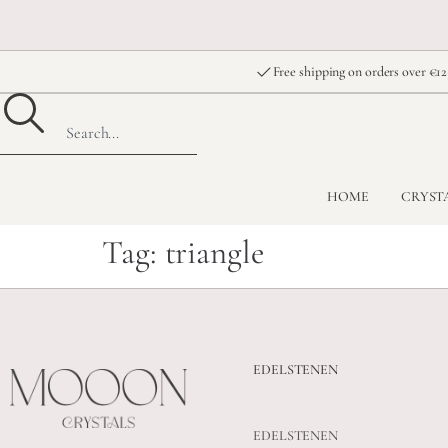
Free shipping on orders over €12
HOME
CRYST
Tag:
triangle
EDELSTENEN
EDELSTENEN