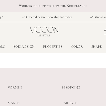
Worldwide shipping from the Netherlands
5 *
Ordered before 11:00, shipped today
Ethical an
ALS
ZODIAC SIGN
PROPERTIES
COLOR
SHAPE
VORMEN
BEZORGING
MANEN
TARIEVEN