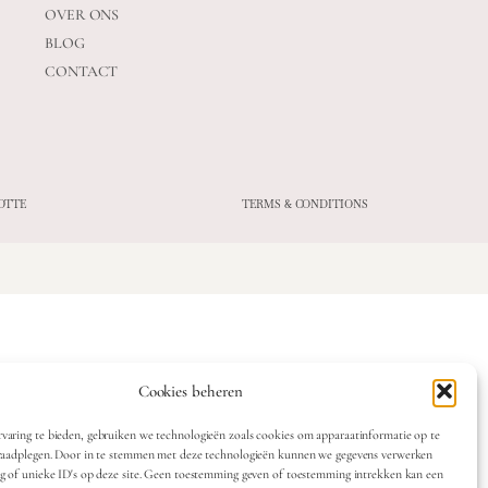
OVER ONS
BLOG
CONTACT
OTTE
TERMS & CONDITIONS
Cookies beheren
varing te bieden, gebruiken we technologieën zoals cookies om apparaatinformatie op te
 raadplegen. Door in te stemmen met deze technologieën kunnen we gegevens verwerken
ag of unieke ID's op deze site. Geen toestemming geven of toestemming intrekken kan een