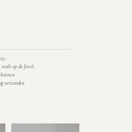
25,-
 zoals op de foto's
elstenen
aag verzonden