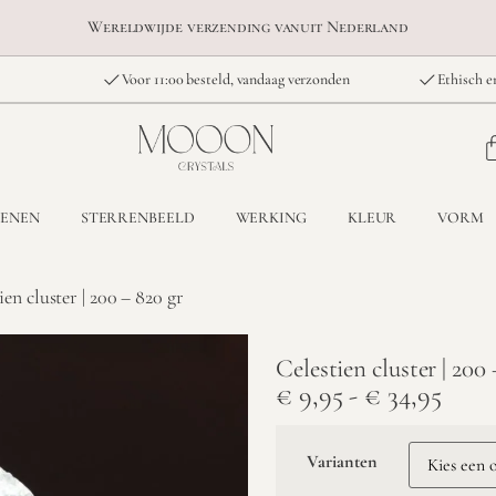
Wereldwijde verzending vanuit Nederland
Voor 11:00 besteld, vandaag verzonden
Ethisch e
TENEN
STERRENBEELD
WERKING
KLEUR
VORM
ien cluster | 200 – 820 gr
Celestien cluster | 200 
€
9,95
-
€
34,95
Varianten