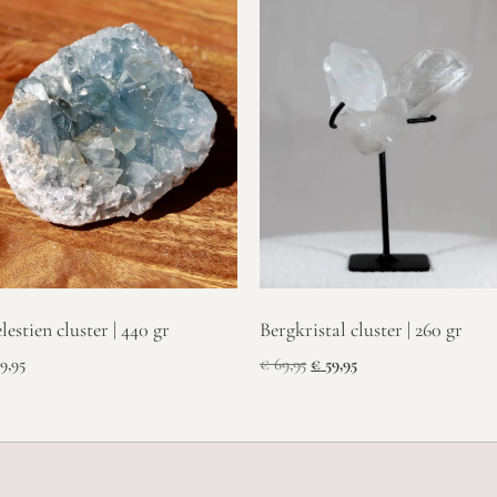
Bergkristal cluster | 260 gr
lestien cluster | 440 gr
€
69,95
€
59,95
9,95