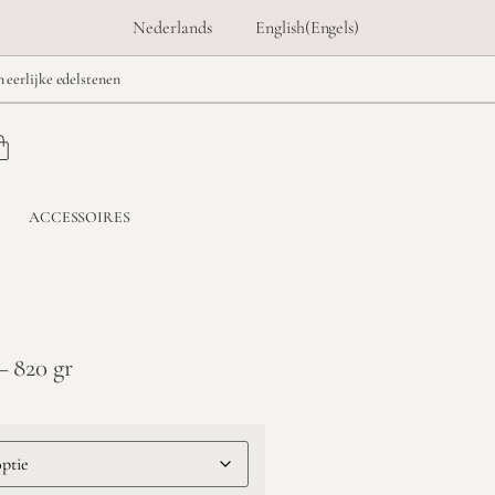
Nederlands
English
(
Engels
)
n eerlijke edelstenen
ACCESSOIRES
– 820 gr