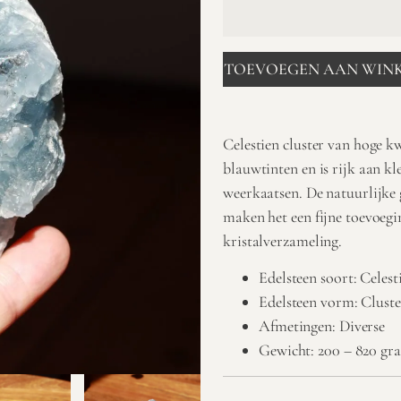
TOEVOEGEN AAN WIN
Celestien cluster van hoge kw
blauwtinten en is rijk aan kle
weerkaatsen. De natuurlijke g
maken het een fijne toevoegin
kristalverzameling.
Edelsteen soort: Celest
Edelsteen vorm: Cluste
Afmetingen: Diverse
Gewicht: 200 – 820 gr