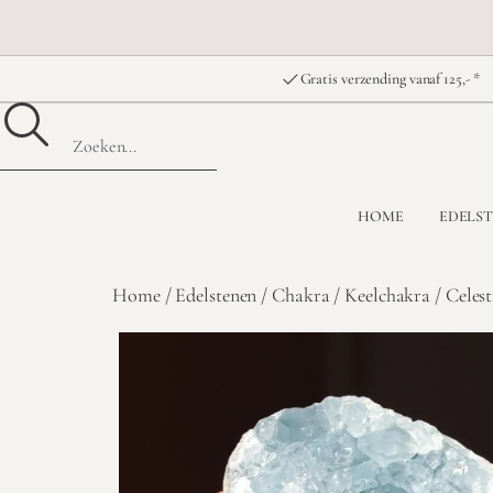
Gratis verzending vanaf 125,- *
HOME
EDELS
Home
/
Edelstenen
/
Chakra
/
Keelchakra
/ Celest