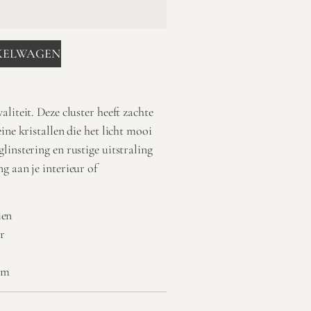
KELWAGEN
aliteit. Deze cluster heeft zachte
ine kristallen die het licht mooi
linstering en rustige uitstraling
g aan je interieur of
ien
r
am