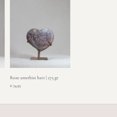
Roze amethist hart | 275 gr
€
74,95