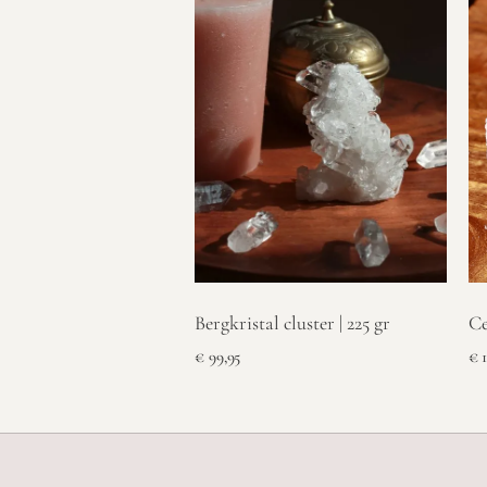
Bergkristal cluster | 225 gr
Ce
€
99,95
€
1