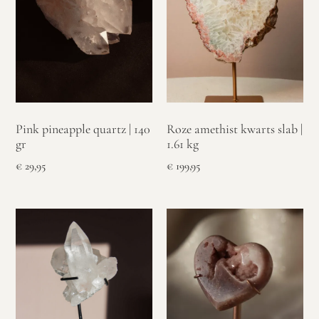
Pink pineapple quartz | 140
Roze amethist kwarts slab |
gr
1.61 kg
€
29,95
€
199,95