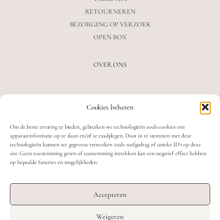
RETOURNEREN
BEZORGING OP VERZOEK
OPEN BOX
OVER ONS
VEELGESTELDE VRAGEN
Cookies beheren
OVER ONS
BLOG
Om de beste ervaring te bieden, gebruiken we technologieën zoals cookies om
CONTACT
apparaatinformatie op te slaan en/of te raadplegen. Door in te stemmen met deze
technologieën kunnen we gegevens verwerken zoals surfgedrag of unieke ID's op deze
site. Geen toestemming geven of toestemming intrekken kan een negatief effect hebben
op bepaalde functies en mogelijkheden.
2026 MOOON CRYSTALS.
WEB DEVELOPMENT: TWIN FIN
Accepteren
DESIGN: STUDIO SANNE-LOTTE
Weigeren
TERMS & CONDITIONS