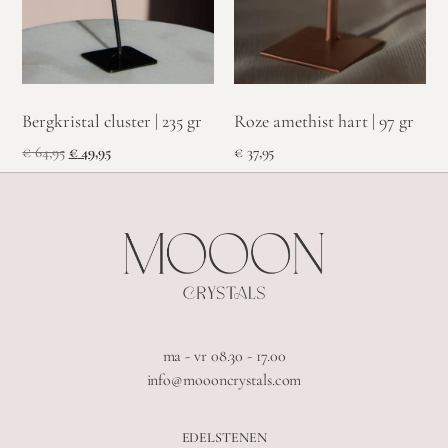
Roze amethist hart | 97 gr
Bergkristal cluster | 235 gr
€
37,95
€
64,95
€
49,95
ma - vr 08.30 - 17.00
info@moooncrystals.com
EDELSTENEN