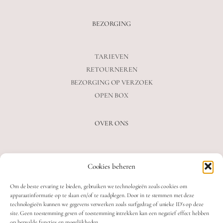
BEZORGING
TARIEVEN
RETOURNEREN
BEZORGING OP VERZOEK
OPEN BOX
OVER ONS
VEELGESTELDE VRAGEN
Cookies beheren
OVER ONS
BLOG
Om de beste ervaring te bieden, gebruiken we technologieën zoals cookies om
CONTACT
apparaatinformatie op te slaan en/of te raadplegen. Door in te stemmen met deze
technologieën kunnen we gegevens verwerken zoals surfgedrag of unieke ID's op deze
site. Geen toestemming geven of toestemming intrekken kan een negatief effect hebben
op bepaalde functies en mogelijkheden.