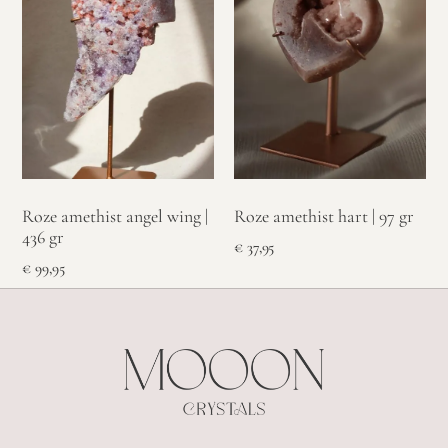
Roze amethist hart | 97 gr
Roze amethist angel wing |
436 gr
€
37,95
€
99,95