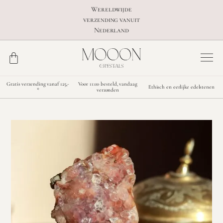
Wereldwijde
verzending vanuit
Nederland
Gratis verzending vanaf 125,-
Voor 11:00 besteld, vandaag
Ethisch en eerlijke edelstenen
*
verzonden