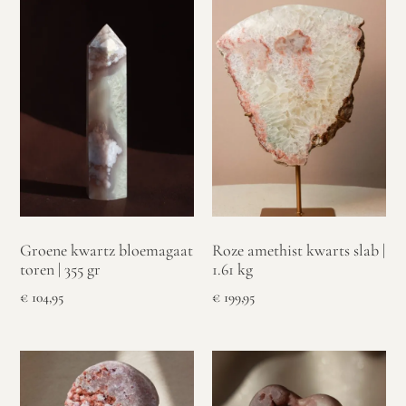
Groene kwartz bloemagaat
Roze amethist kwarts slab |
toren | 355 gr
1.61 kg
€
104,95
€
199,95