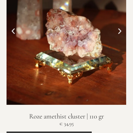
Roze amethist cluster | 110 gr
€
34,95