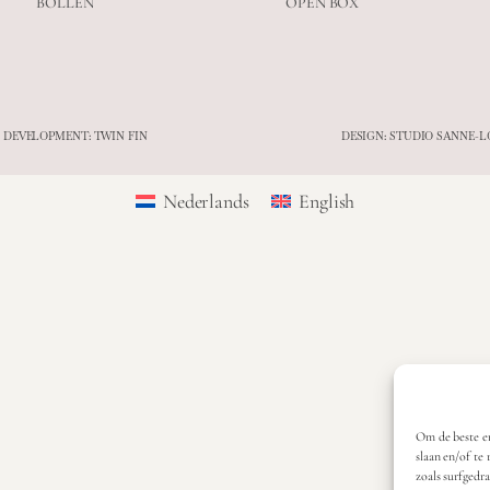
BOLLEN
OPEN BOX
 DEVELOPMENT: TWIN FIN
DESIGN: STUDIO SANNE-L
Nederlands
English
Om de beste er
slaan en/of te
zoals surfgedr