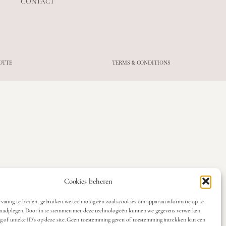
CONTACT
OTTE
TERMS & CONDITIONS
Cookies beheren
varing te bieden, gebruiken we technologieën zoals cookies om apparaatinformatie op te
 raadplegen. Door in te stemmen met deze technologieën kunnen we gegevens verwerken
ag of unieke ID's op deze site. Geen toestemming geven of toestemming intrekken kan een