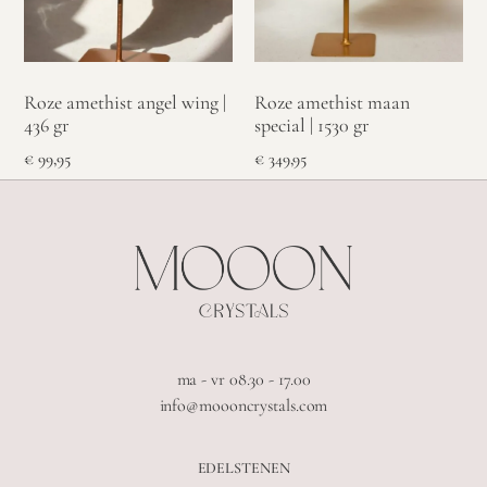
Roze amethist angel wing |
Roze amethist maan
436 gr
special | 1530 gr
€
99,95
€
349,95
ma - vr 08.30 - 17.00
info@moooncrystals.com
EDELSTENEN