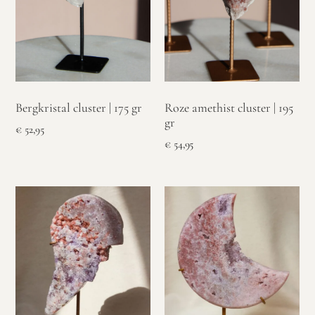
Bergkristal cluster | 175 gr
Roze amethist cluster | 195
gr
€
52,95
€
54,95