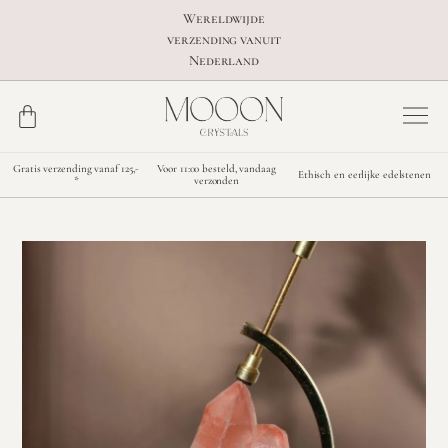
Wereldwijde
verzending vanuit
Nederland
Gratis verzending vanaf 125,-
Voor 11:00 besteld, vandaag
Ethisch en eerlijke edelstenen
*
verzonden