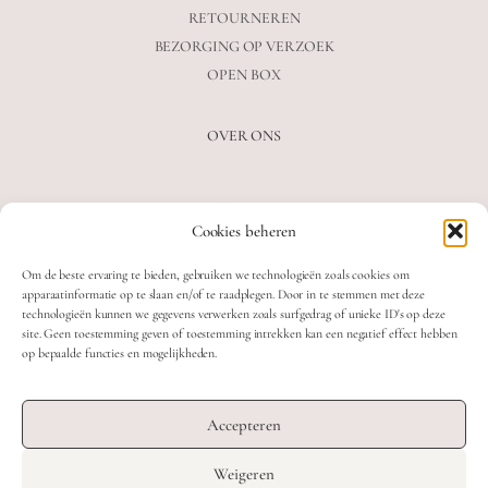
RETOURNEREN
BEZORGING OP VERZOEK
OPEN BOX
OVER ONS
VEELGESTELDE VRAGEN
Cookies beheren
OVER ONS
BLOG
Om de beste ervaring te bieden, gebruiken we technologieën zoals cookies om
CONTACT
apparaatinformatie op te slaan en/of te raadplegen. Door in te stemmen met deze
technologieën kunnen we gegevens verwerken zoals surfgedrag of unieke ID's op deze
site. Geen toestemming geven of toestemming intrekken kan een negatief effect hebben
op bepaalde functies en mogelijkheden.
2026 MOOON CRYSTALS.
WEB DEVELOPMENT: TWIN FIN
Accepteren
DESIGN: STUDIO SANNE-LOTTE
Weigeren
TERMS & CONDITIONS