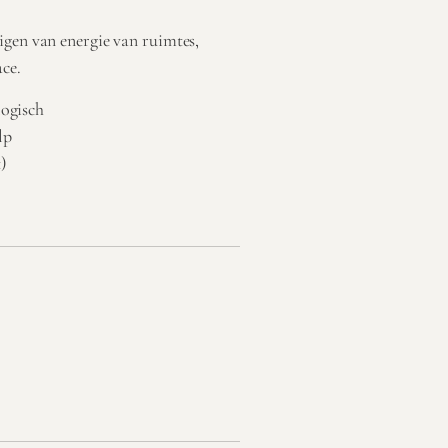
igen van energie van ruimtes,
ace.
logisch
lp
)