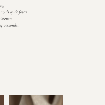
25,-
 zoals op de foto's
elstenen
aag verzonden