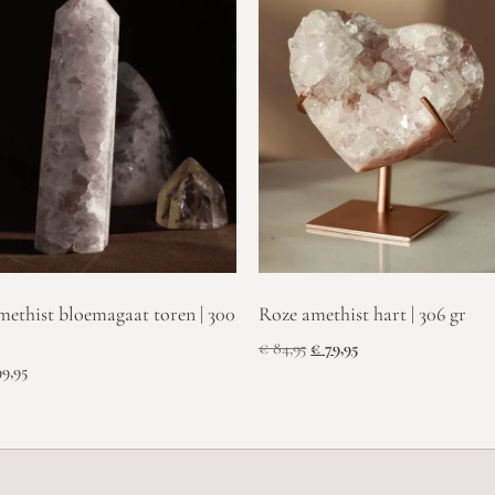
ethist bloemagaat toren | 300
Roze amethist hart | 306 gr
€
84,95
€
79,95
9,95