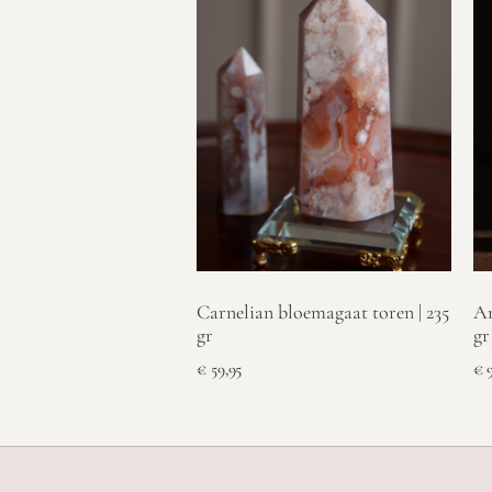
Carnelian bloemagaat toren | 235
Am
gr
gr
€
59,95
€
9