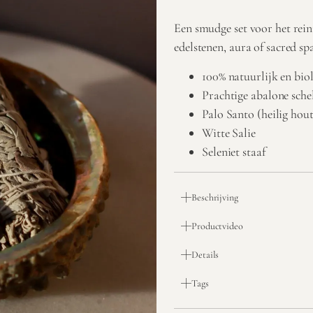
Een smudge set voor het rein
edelstenen, aura of sacred sp
100% natuurlijk en bio
Prachtige abalone sche
Palo Santo (heilig hout
Witte Salie
Seleniet staaf
Beschrijving
Productvideo
Details
Tags