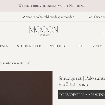
Wereldwijde verzending vanuit Nederland
Voor 11:00 besteld, vandaag verzonden
Ethisch e
TENEN
STERRENBEELD
WERKING
KLEUR
VORM
o santo en witte salie
Smudge set | Palo santo
€
28,00
€
21,95
TOEVOEGEN AAN WIN