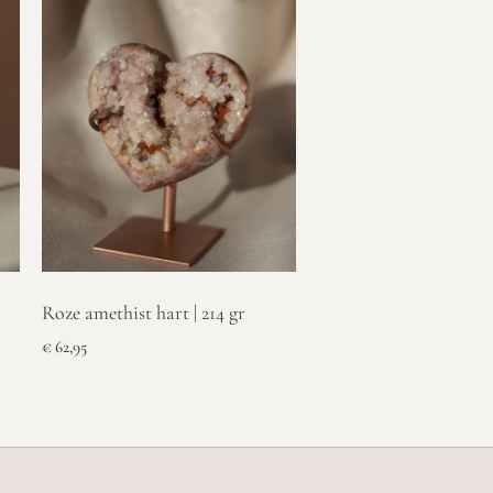
Roze amethist hart | 214 gr
€
62,95