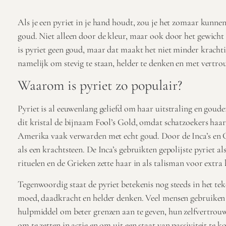
Als je een pyriet in je hand houdt, zou je het zomaar kunn
goud. Niet alleen door de kleur, maar ook door het gewicht 
is pyriet geen goud, maar dat maakt het niet minder krachti
namelijk om stevig te staan, helder te denken en met vertrou
Waarom is pyriet zo populair?
Pyriet is al eeuwenlang geliefd om haar uitstraling en goude
dit kristal de bijnaam Fool’s Gold, omdat schatzoekers haar
Amerika vaak verwarden met echt goud.
Door de Inca’s en 
als een krachtsteen. De Inca’s gebruikten gepolijste pyriet als
rituelen en de Grieken zette haar in als talisman voor extr
Tegenwoordig staat de pyriet betekenis nog steeds in het te
moed, daadkracht en helder denken. Veel mensen gebruiken d
hulpmiddel om beter grenzen aan te geven, hun zelfvertrouw
om te zetten in actie en om uit een staat van passiviteit te 