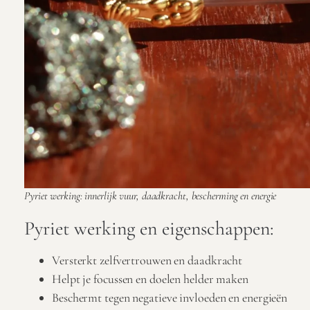
Pyriet werking: innerlijk vuur, daadkracht, bescherming en energie
Pyriet werking en eigenschappen:
Versterkt zelfvertrouwen en daadkracht
Helpt je focussen en doelen helder maken
Beschermt tegen negatieve invloeden en energieën