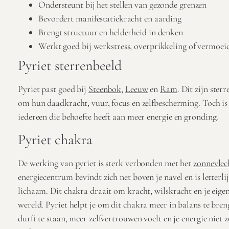
Ondersteunt bij het stellen van gezonde grenzen
Bevordert manifestatiekracht en aarding
Brengt structuur en helderheid in denken
Werkt goed bij werkstress, overprikkeling of vermoei
Pyriet sterrenbeeld
Pyriet past goed bij
Steenbok
,
Leeuw
en
Ram
. Dit zijn
sterr
om hun daadkracht, vuur, focus en zelfbescherming.
Toch is
iedereen die behoefte heeft aan meer
energie
en
gronding
.
Pyriet chakra
De werking van pyriet is sterk verbonden met het
zonnevlec
energiecentrum bevindt zich net boven je navel en is letterli
lichaam. Dit chakra draait om kracht, wilskracht en je eige
wereld.
Pyriet helpt je om dit chakra meer in balans te brenge
durft te staan, meer zelfvertrouwen voelt en je energie niet