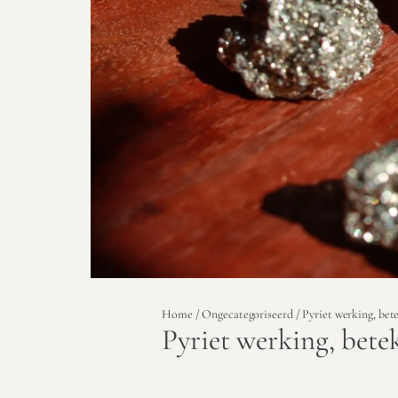
Home
/
Ongecategoriseerd
/ Pyriet werking, bet
Pyriet werking, bete