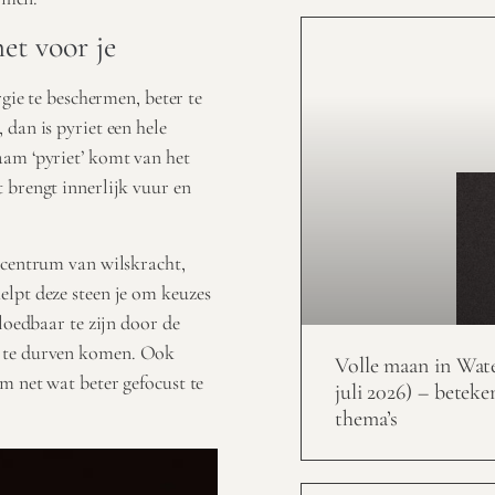
et voor je
rgie te beschermen, beter te
dan is pyriet een hele
aam ‘pyriet’ komt van het
 brengt innerlijk vuur en
ecentrum van wilskracht,
elpt deze steen je om keuzes
vloedbaar te zijn door de
p te durven komen.
Ook
Volle maan in Wat
m net wat beter gefocust te
juli 2026) – beteke
thema’s