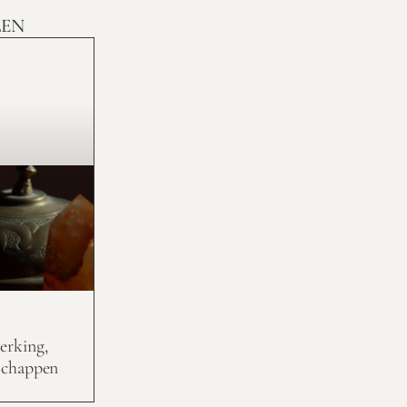
LEN
erking,
schappen