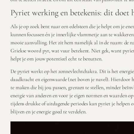
Pyriet werking en betekenis: dit doet h
Als je op zoek bent naar een edelsteen die je helpt om je ene
kunnen focussen én je innerlijke vlammetje aan te wakkeren, 
mooie aanvulling. Het zit hem namelijk al in de naam: de n
Griekse woord pyr, wat vuur betekent. Niet gek, want pyriet
helpt je om jouw potentieel echt te benutten.
De pyriet werkt op het zonnevlechtchakra. Dit is het energi
daadkracht en eigenwaarde (net boven je navel). Hierdoor h
te maken die bij jou passen, grenzen te stellen, minder beïn
energie van anderen en voor je eigen normen en waarden o
tijdens drukke of uitdagende periodes kan pyriet je helpen o
blijven en je energie goed te verdelen.