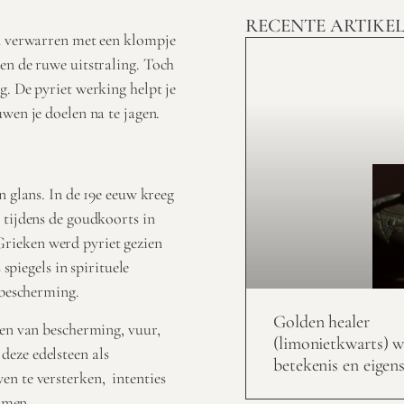
RECENTE ARTIKE
en verwarren met een klompje
en de ruwe uitstraling. Toch
g. De pyriet werking helpt je
wen je doelen na te jagen.
n glans. In de 19e eeuw kreeg
 tijdens de goudkoorts in
Grieken werd pyriet gezien
 spiegels in spirituele
a bescherming.
Golden healer
ken van bescherming, vuur,
(limonietkwarts) w
eze edelsteen als
betekenis en eigen
en te versterken, intenties
komen.