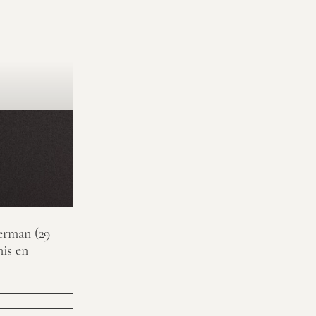
erman (29
nis en