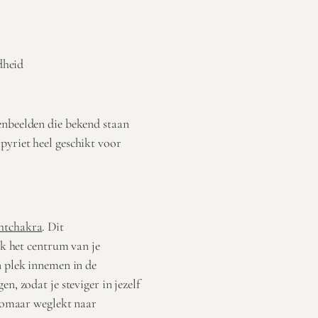
dheid
enbeelden die bekend staan
 pyriet heel geschikt voor
htchakra
. Dit
jk het centrum van je
n plek innemen in de
n, zodat je steviger in jezelf
 zomaar weglekt naar