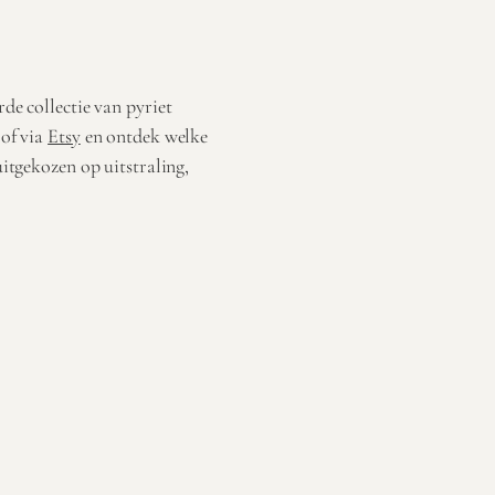
rde collectie van pyriet
 of via
Etsy
en ontdek welke
uitgekozen op uitstraling,