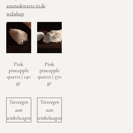
ananaskwarts in de
webshop
Pink
Pink
pineapple
pineapple
quartz | 140
quartz | 370
gr
gr
€
29,95
€
59,95
Toevoegen
Toevoegen
aan
aan
winkelwagen
winkelwagen