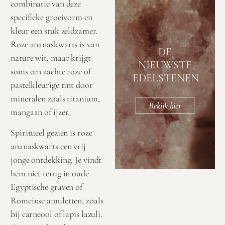
combinatie van deze
specifieke groeivorm en
kleur een stuk zeldzamer.
Roze ananaskwarts is van
DE
nature wit, maar krijgt
NIEUWSTE
soms een zachte roze of
EDELSTENEN
pastelkleurige tint door
mineralen zoals titanium,
Bekijk hier
mangaan of ijzer.
Spiritueel gezien is roze
ananaskwarts een vrij
jonge ontdekking. Je vindt
hem niet terug in oude
Egyptische graven of
Romeinse amuletten, zoals
bij carneool of lapis lazuli.