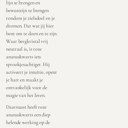
lijn te brengen en
bewustzijn te brengen
rondom je zielsdoel en je
dromen. Dat wat jij hier
bent om te doen en te zijn.
Waar bergkristal vrij
neutraal is, is roze
ananaskwarts iets
sprookjesachtiger. Hij
activeert je intuïtie, opent
je hart en maakt je
ontvankelijk voor de
magie van het leven.
Daarnaast heeft roze
ananaskwarts een diep
helende werking op de