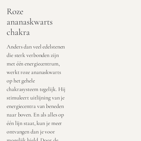
Roze
ananaskwarts
chakra
Anders dan veel edelstenen
die sterk verbonden zijn
met één energiecentrum,
werkt roze ananaskwarts
op het gehele
chakrasysteem tegelijk. Hij
stimuleert uitlijning van je
energiecentra van beneden
naar boven. En als alles op
één lijn staat, kun je meer
ontvangen dan je voor
mogelijk hield. Door de