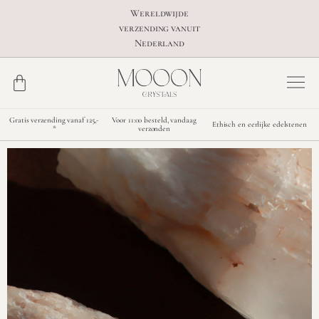
Wereldwijde
verzending vanuit
Nederland
Gratis verzending vanaf 125,-
Voor 11:00 besteld, vandaag
Ethisch en eerlijke edelstenen
*
verzonden