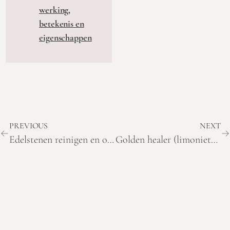
werking,
betekenis en
eigenschappen
PREVIOUS
NEXT
Edelstenen reinigen en opladen per steen: dit doe je wel en niet
Golden healer (limonietkwarts) werking, betekenis en eigenschappen