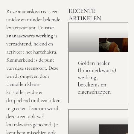
RECENTE
Roze ananaskwarts is een
ARTIKELEN
unieke en minder bekende
kwartsvariant. De
roze
ananaskwarts werking
is
verzachtend, helend en
activeert het hartchakra.
Kenmerkend is de punt
Golden healer
van deze steensoort. Deze
(limonietkwarts)
wordt omgeven door
werking,
tientallen kleine
betekenis en
eigenschappen
kristalletjes die er
druppelend omheen lijken
te groeien. Daarom wordt
deze steen ook wel
kaarskwarts genoemd. Je
kent hem misschien ook