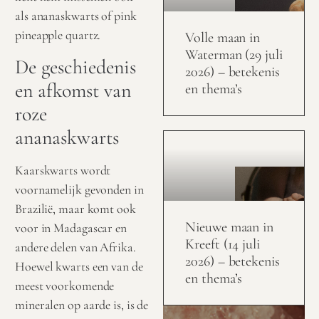
als ananaskwarts of pink
pineapple quartz.
Volle maan in
Waterman (29 juli
De geschiedenis
2026) – betekenis
en afkomst van
en thema’s
roze
ananaskwarts
Kaarskwarts wordt
voornamelijk gevonden in
Brazilië, maar komt ook
Nieuwe maan in
voor in Madagascar en
Kreeft (14 juli
andere delen van Afrika.
2026) – betekenis
Hoewel kwarts een van de
en thema’s
meest voorkomende
mineralen op aarde is, is de