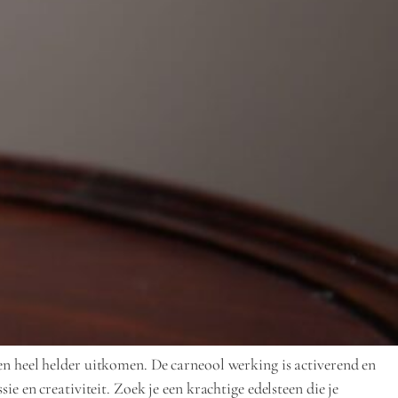
en heel helder uitkomen. De carneool werking is activerend en
e en creativiteit. Zoek je een krachtige edelsteen die je