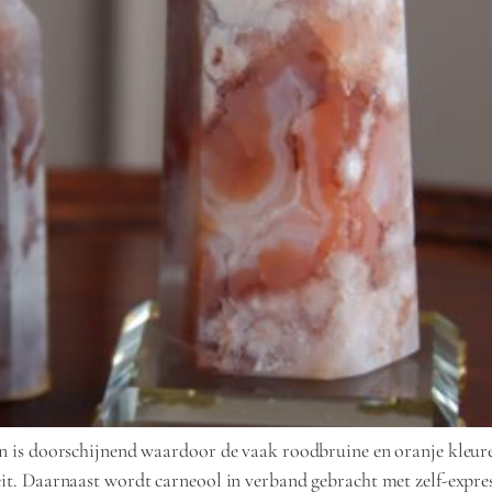
een is doorschijnend waardoor de vaak roodbruine en oranje kleur
it. Daarnaast wordt carneool in verband gebracht met zelf-expressi