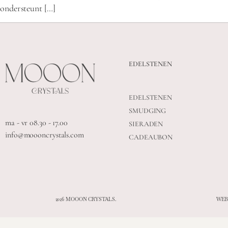
ondersteunt […]
EDELSTENEN
EDELSTENEN
SMUDGING
ma - vr 08.30 - 17.00
SIERADEN
info@moooncrystals.com
CADEAUBON
2026 MOOON CRYSTALS.
WEB