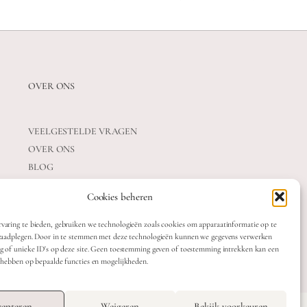
OVER ONS
VEELGESTELDE VRAGEN
OVER ONS
BLOG
CONTACT
Cookies beheren
varing te bieden, gebruiken we technologieën zoals cookies om apparaatinformatie op te
 raadplegen. Door in te stemmen met deze technologieën kunnen we gegevens verwerken
ag of unieke ID's op deze site. Geen toestemming geven of toestemming intrekken kan een
t hebben op bepaalde functies en mogelijkheden.
OTTE
TERMS & CONDITIONS
epteren
Weigeren
Bekijk voorkeuren