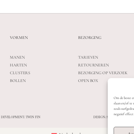
VORMEN
BEZORGING
MANEN
TARIEVEN
HARTEN
RETOURNEREN
CLUSTERS
BEZORGING OP VERZOEK
BOLLEN
OPEN BOX
Om de beste er
slaan en/of te
zoals surfgedr
negatief effec
 DEVELOPMENT: TWIN FIN
DESIGN: STUDIO SANNE-L
Acc