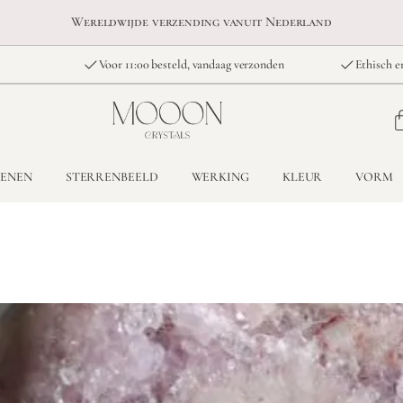
Wereldwijde verzending vanuit Nederland
Voor 11:00 besteld, vandaag verzonden
Ethisch e
TENEN
STERRENBEELD
WERKING
KLEUR
VORM