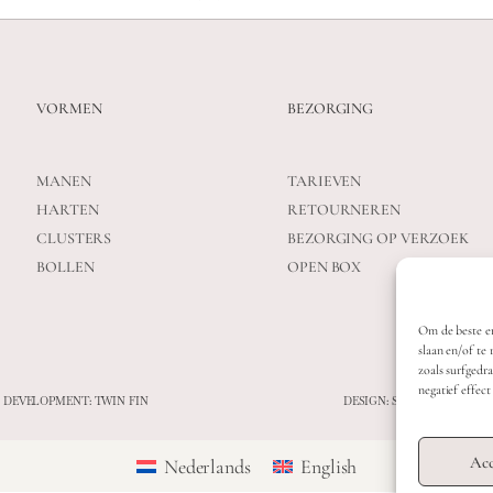
VORMEN
BEZORGING
MANEN
TARIEVEN
HARTEN
RETOURNEREN
CLUSTERS
BEZORGING OP VERZOEK
BOLLEN
OPEN BOX
Om de beste er
slaan en/of te
zoals surfgedr
negatief effec
 DEVELOPMENT: TWIN FIN
DESIGN: STUDIO SANNE-L
Acc
Nederlands
English