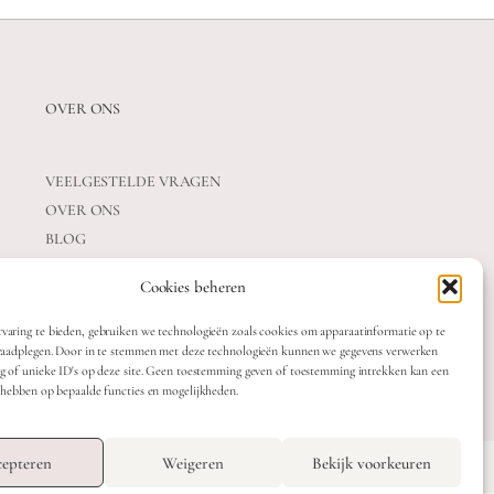
OVER ONS
VEELGESTELDE VRAGEN
OVER ONS
BLOG
CONTACT
Cookies beheren
varing te bieden, gebruiken we technologieën zoals cookies om apparaatinformatie op te
 raadplegen. Door in te stemmen met deze technologieën kunnen we gegevens verwerken
ag of unieke ID's op deze site. Geen toestemming geven of toestemming intrekken kan een
t hebben op bepaalde functies en mogelijkheden.
OTTE
TERMS & CONDITIONS
epteren
Weigeren
Bekijk voorkeuren