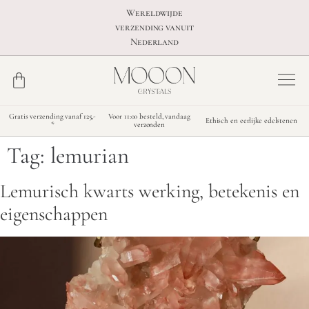
Wereldwijde
verzending vanuit
Nederland
Gratis verzending vanaf 125,-
Voor 11:00 besteld, vandaag
Ethisch en eerlijke edelstenen
*
verzonden
Tag:
lemurian
Lemurisch kwarts werking, betekenis en
eigenschappen