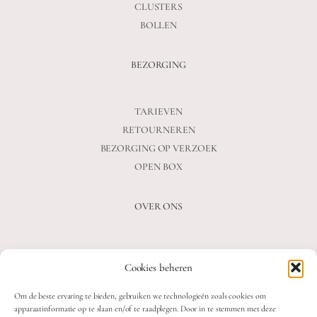
CLUSTERS
BOLLEN
BEZORGING
TARIEVEN
RETOURNEREN
BEZORGING OP VERZOEK
OPEN BOX
OVER ONS
VEELGESTELDE VRAGEN
Cookies beheren
OVER ONS
BLOG
Om de beste ervaring te bieden, gebruiken we technologieën zoals cookies om
CONTACT
apparaatinformatie op te slaan en/of te raadplegen. Door in te stemmen met deze