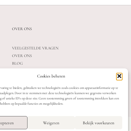
OVER ONS
VEELGESTELDE VRAGEN
OVER ONS
BLOG
CONTACT
Cookies beheren
varing te bieden, gebruiken we technologieën zoals cookies om apparaatinformatie op te
 raadplegen. Door in te stemmen met deze technologieën kunnen we gegevens verwerken
ag of unieke ID's op deze site. Geen toestemming geven of toestemming intrekken kan een
t hebben op bepaalde functies en mogelijkheden.
OTTE
TERMS & CONDITIONS
epteren
Weigeren
Bekijk voorkeuren