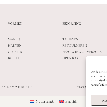
VORMEN
BEZORGING
MANEN
TARIEVEN
HARTEN
RETOURNEREN
CLUSTERS
BEZORGING OP VERZOEK
BOLLEN
OPEN BOX
Om de beste er
slaan en/of te
zoals surfgedr
negatief effec
 DEVELOPMENT: TWIN FIN
DESIGN: STUDIO SANNE-L
Acc
Nederlands
English