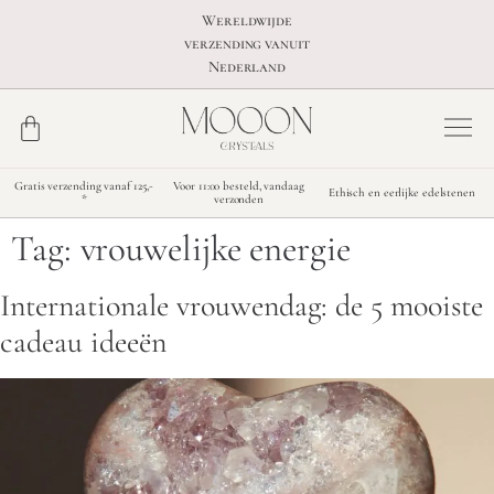
Wereldwijde
verzending vanuit
Nederland
Gratis verzending vanaf 125,-
Voor 11:00 besteld, vandaag
Ethisch en eerlijke edelstenen
*
verzonden
Tag:
vrouwelijke energie
Internationale vrouwendag: de 5 mooiste
cadeau ideeën