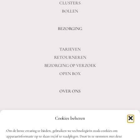
CLUSTERS
BOLLEN
BEZORGING
TARIEVEN
RETOURNEREN
BEZORGING OP VERZOEK
OPEN BOX
OVER ONS
VEELGESTELDE VRAGEN
Cookies beheren
OVER ONS
BLOG
Om de beste ervaring te bieden, gebruiken we technologieën zoals cookies om
CONTACT
apparaatinformatie op te slaan en/of te raadplegen. Door in te stemmen met deze