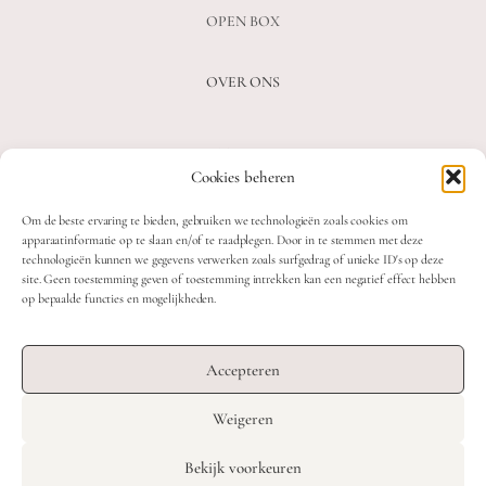
OPEN BOX
OVER ONS
VEELGESTELDE VRAGEN
Cookies beheren
OVER ONS
BLOG
Om de beste ervaring te bieden, gebruiken we technologieën zoals cookies om
CONTACT
apparaatinformatie op te slaan en/of te raadplegen. Door in te stemmen met deze
technologieën kunnen we gegevens verwerken zoals surfgedrag of unieke ID's op deze
site. Geen toestemming geven of toestemming intrekken kan een negatief effect hebben
op bepaalde functies en mogelijkheden.
2026 MOOON CRYSTALS.
WEB DEVELOPMENT: TWIN FIN
Accepteren
DESIGN: STUDIO SANNE-LOTTE
Weigeren
TERMS & CONDITIONS
Nederlands
English
Bekijk voorkeuren