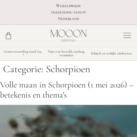
Wereldwijde
verzending vanuit
Nederland
Gratis verzending vanaf 125,-
Voor 11:00 besteld, vandaag
Ethisch en eerlijke edelstenen
*
verzonden
Categorie:
Schorpioen
Volle maan in Schorpioen (1 mei 2026) –
betekenis en thema’s