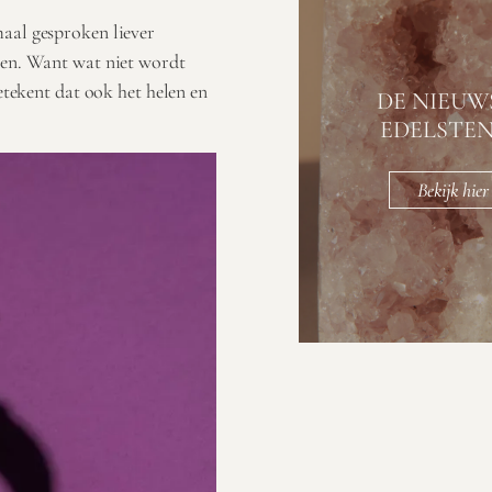
maal gesproken liever
jken. Want wat niet wordt
betekent dat ook het helen en
DE NIEUW
EDELSTE
Bekijk hier