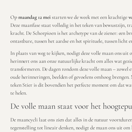
Op
maandag 12 mei
starten we de week met een krachtige
v
Deze maanfase staat volledig in het teken van bewustzijn, tr
kracht. De Schorpioen is het archetype van de ziener: een br
ontastbare, tussen het aardse en het spirituele, tussen licht 
In plaats van weg te kijken, nodigt deze volle maan ons uit o
herinnert ons aan onze natuurlijke kracht om alles wat gezi
transformeren. De dagen rondom deze volle maan – zowel e
oude herinneringen, beelden of gevoelens omhoog brengen. 
teken Stier is dit bovendien het perfecte moment om dat wat
te helen.
De volle maan staat voor het hoogtepu
De maancycli laat ons zien dat alles in de natuur voortduren
tegenstelling tot lineair denken, nodigt de maan ons uit om h