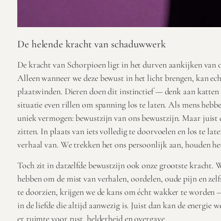
De helende kracht van schaduwwerk
De kracht van Schorpioen ligt in het durven aankijken van 
Alleen wanneer we deze bewust in het licht brengen, kan ec
plaatsvinden. Dieren doen dit instinctief — denk aan katten 
situatie even rillen om spanning los te laten. Als mens heb
uniek vermogen: bewustzijn van ons bewustzijn. Maar juist 
zitten. In plaats van iets volledig te doorvoelen en los te la
verhaal van. We trekken het ons persoonlijk aan, houden het
Toch zit in datzelfde bewustzijn ook onze grootste kracht.
hebben om de mist van verhalen, oordelen, oude pijn en zelf
te doorzien, krijgen we de kans om écht wakker te worden — i
in de liefde die altijd aanwezig is. Juist dan kan de energie 
er ruimte voor rust, helderheid en overgave.