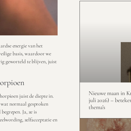
ardse energie van het
 veilige basis, waardoor we
g geworteld te blijven, juist
horpioen
Nieuwe maan in Kr
horpioen juist de diepte in.
juli 2026) – beteke
s wat normaal gesproken
thema’s
begrepen. Ja, ze is
heelwording, zelfacceptatie en