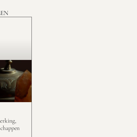
LEN
erking,
schappen