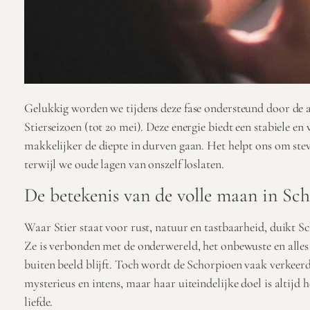
Gelukkig worden we tijdens deze fase ondersteund door de a
Stierseizoen (tot 20 mei). Deze energie biedt een stabiele en
makkelijker de diepte in durven gaan. Het helpt ons om stevi
terwijl we oude lagen van onszelf loslaten.
De betekenis van de volle maan in Sc
Waar Stier staat voor rust, natuur en tastbaarheid, duikt Sc
Ze is verbonden met de onderwereld, het onbewuste en alle
buiten beeld blijft. Toch wordt de Schorpioen vaak verkeerd 
mysterieus en intens, maar haar uiteindelijke doel is altijd 
liefde.