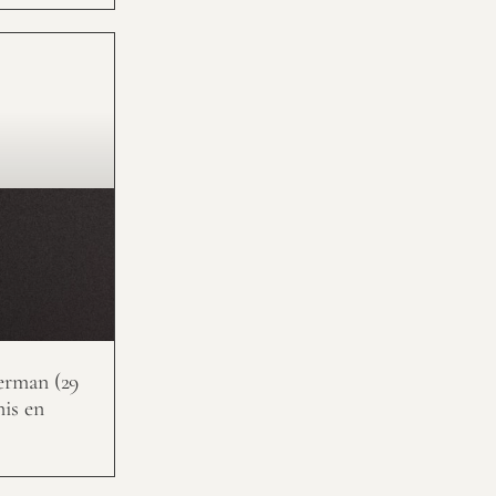
erman (29
nis en