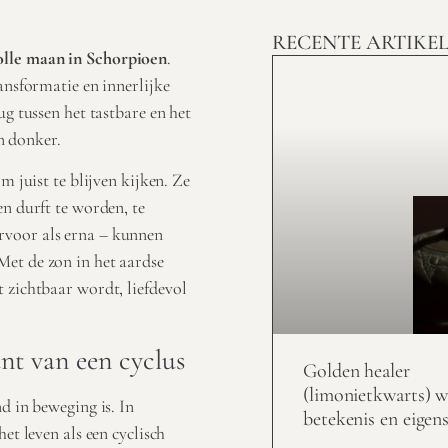
RECENTE ARTIKE
olle maan in Schorpioen
.
ansformatie en innerlijke
ug tussen het tastbare en het
en donker.
m juist te blijven kijken. Ze
en durft te worden, te
rvoor als erna – kunnen
Met de zon in het aardse
 zichtbaar wordt, liefdevol
nt van een cyclus
Golden healer
(limonietkwarts) w
d in beweging is. In
betekenis en eigen
et leven als een cyclisch