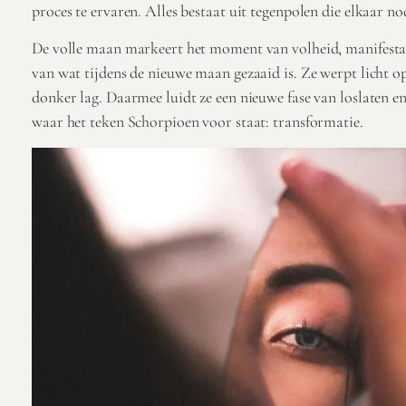
proces te ervaren. Alles bestaat uit tegenpolen die elkaar n
De volle maan markeert het moment van volheid, manifesta
van wat tijdens de nieuwe maan gezaaid is. Ze werpt licht o
donker lag. Daarmee luidt ze een nieuwe fase van loslaten en ‘
waar het teken Schorpioen voor staat: transformatie.