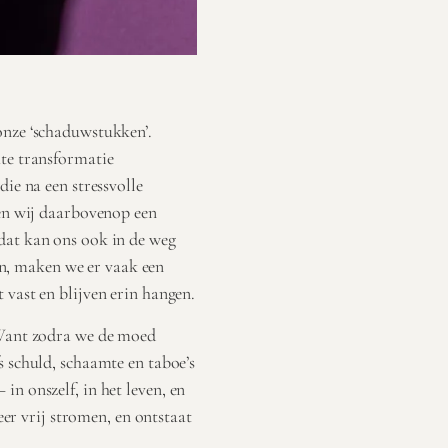
onze ‘schaduwstukken’.
hte transformatie
die na een stressvolle
ben wij daarbovenop een
dat kan ons ook in de weg
ten, maken we er vaak een
 vast en blijven erin hangen.
 Want zodra we de moed
s schuld, schaamte en taboe’s
n onszelf, in het leven, en
weer vrij stromen, en ontstaat