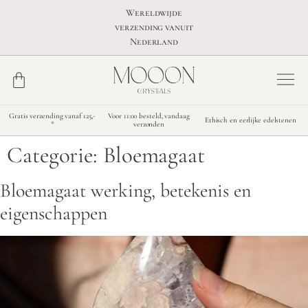
Wereldwijde
verzending vanuit
Nederland
Gratis verzending vanaf 125,-
Voor 11:00 besteld, vandaag
Ethisch en eerlijke edelstenen
*
verzonden
Categorie:
Bloemagaat
Bloemagaat werking, betekenis en
eigenschappen