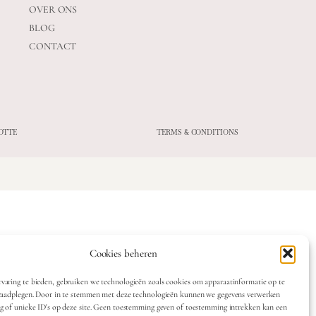
OVER ONS
BLOG
CONTACT
OTTE
TERMS & CONDITIONS
Cookies beheren
varing te bieden, gebruiken we technologieën zoals cookies om apparaatinformatie op te
 raadplegen. Door in te stemmen met deze technologieën kunnen we gegevens verwerken
ag of unieke ID's op deze site. Geen toestemming geven of toestemming intrekken kan een