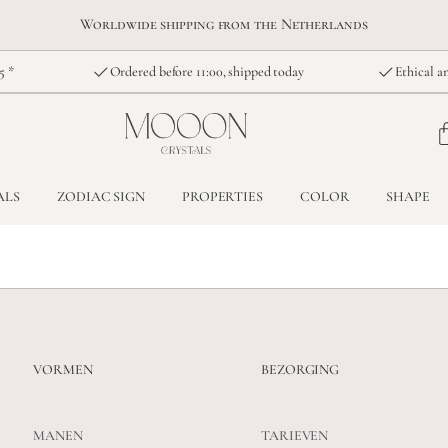
Worldwide shipping from the Netherlands
5 *
Ordered before 11:00, shipped today
Ethical an
ALS
ZODIAC SIGN
PROPERTIES
COLOR
SHAPE
VORMEN
BEZORGING
MANEN
TARIEVEN