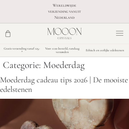
Wereldwijde
verzending vanuit
Nederland
Gratis verzending vanaf 125,-
Voor 11:00 besteld, vandaag
Ethisch en eerlijke edelstenen
*
verzonden
Categorie:
Moederdag
Moederdag cadeau tips 2026 | De mooiste
edelstenen