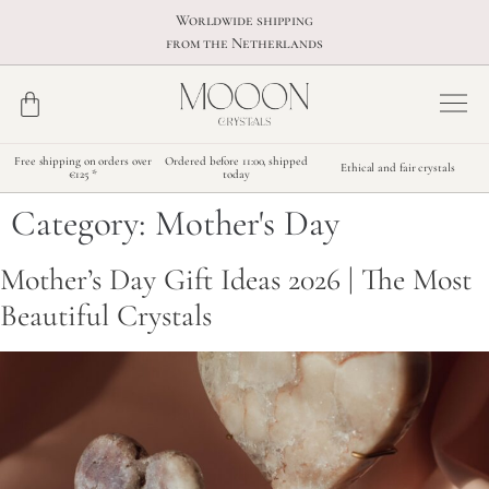
Worldwide shipping
from the Netherlands
Free shipping on orders over
Ordered before 11:00, shipped
Ethical and fair crystals
€125 *
today
Category:
Mother's Day
Mother’s Day Gift Ideas 2026 | The Most
Beautiful Crystals