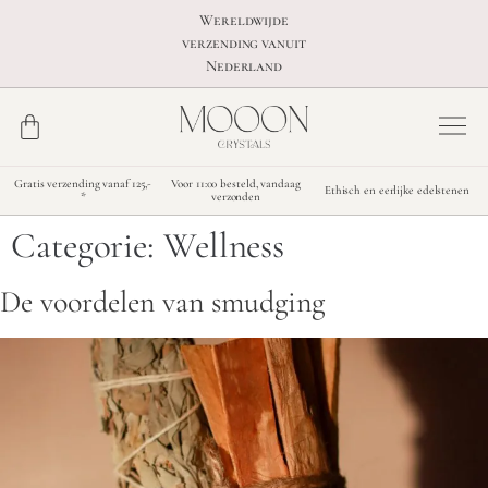
Wereldwijde
verzending vanuit
Nederland
Gratis verzending vanaf 125,-
Voor 11:00 besteld, vandaag
Ethisch en eerlijke edelstenen
*
verzonden
Categorie:
Wellness
De voordelen van smudging