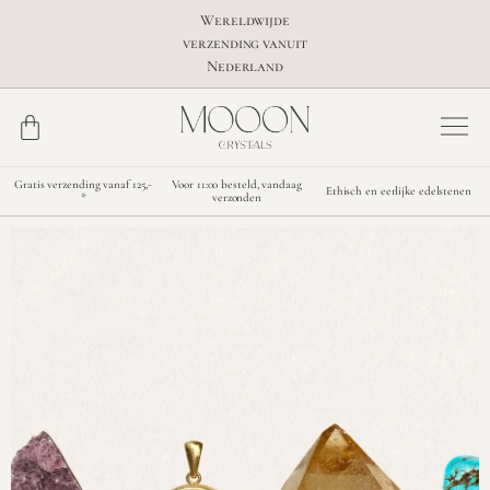
Wereldwijde
verzending vanuit
Nederland
Gratis verzending vanaf 125,-
Voor 11:00 besteld, vandaag
Ethisch en eerlijke edelstenen
*
verzonden