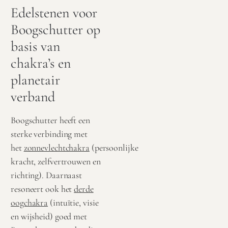
Edelstenen voor
Boogschutter op
basis van
chakra’s en
planetair
verband
Boogschutter heeft een
sterke verbinding met
het
zonnevlechtchakra
(persoonlijke
kracht, zelfvertrouwen en
richting). Daarnaast
resoneert ook het
derde
oogchakra
(intuïtie, visie
en wijsheid) goed met