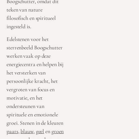
Boogschutter, omdat dit
teken van nature
filosofisch en spiritueel
ingesteld is.
Edelstenen voor het
sterrenbeeld Boogschutter
werken vaak op deze
energiecentra en helpen bij
het versterken van
persoonlijke kracht, het
vergroten van focus en
motivatie, en het
ondersteunen van
spirituele en emotionele
groei. Stenen in de kleuren
paars
,
blauw
,
geel
en
groen