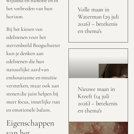
wijsheid en filosofie en in
het verbreden van hun
Volle maan in
Waterman (29 juli
horizon.
2026) – betekenis
Bij het kiezen van
en thema’s
edelstenen voor het
sterrenbeeld Boogschutter
kun je denken aan
edelstenen die hun
natuurlijke aard van
enthousiasme en intuïtie
versterken, maar ook aan
Nieuwe maan in
stenen die juist helpen bij
Kreeft (14 juli
meer focus, innerlijke rust
2026) – betekenis
en emotionele balans.
en thema’s
Eigenschappen
van het