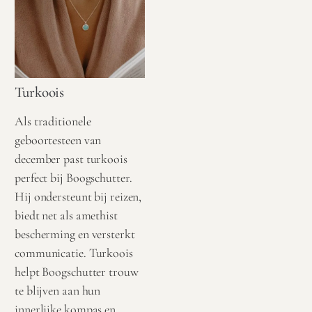
Turkoois
Als traditionele
geboortesteen van
december past turkoois
perfect bij Boogschutter.
Hij ondersteunt bij reizen,
biedt net als amethist
bescherming en versterkt
communicatie. Turkoois
helpt Boogschutter trouw
te blijven aan hun
innerlijke kompas en