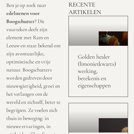
RECENTE
Ben je op zoek naar
ARTIKELEN
edelstenen voor
Boogschutter
? Dit
vuurteken deelt zijn
element met Ram en
Leeuw en staat bekend om
zijn avontuurlijke,
Golden healer
optimistische en vrije
(limonietkwarts)
natuur. Boogschutters
werking,
worden gedreven door
betekenis en
eigenschappen
nieuwsgierigheid, groei en
het verlangen om de
wereld en zichzelf, beter te
begrijpen. Ze voelen zich
thuis in beweging: in
nieuwe ervaringen, in