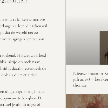
gschutter:
rtzone te kijken en actieve
erlangen alleen; dit teken wil
pt dat de wereld net zo
de overtuigingen een zee aan
erzoekend. Hij ziet waarheid
blik, altijd op zoek naar
heid is daarbij essentieel: de
Nieuwe maan in Kr
ook als die niet altijd
juli 2026) – beteke
thema’s
rden uitgedaagd om gebieden
en, opnieuw te bekijken. De
r stel je uit uit angst of