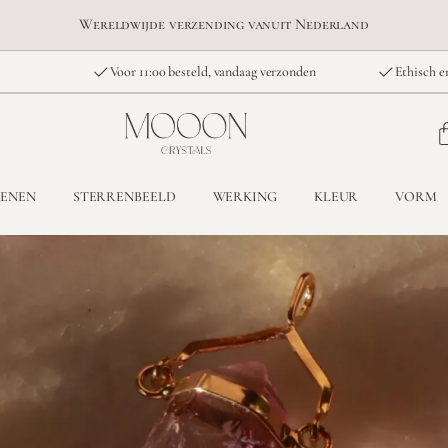
Wereldwijde verzending vanuit Nederland
Voor 11:00 besteld, vandaag verzonden
Ethisch e
TENEN
STERRENBEELD
WERKING
KLEUR
VORM