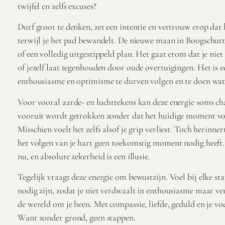
twijfel en zelfs excuses?
Durf groot te denken, zet een intentie en vertrouw erop dat 
terwijl je het pad bewandelt. De nieuwe maan in Boogschutt
of een volledig uitgestippeld plan. Het gaat erom dat je niet 
of jezelf laat tegenhouden door oude overtuigingen. Het is e
enthousiasme en optimisme te durven volgen en te doen wat 
Voor vooral aarde- en luchttekens kan deze energie soms cha
vooruit wordt getrokken zonder dat het huidige moment vol
Misschien voelt het zelfs alsof je grip verliest. Toch herinn
het volgen van je hart geen toekomstig moment nodig heeft.
nu, en absolute zekerheid is een illusie.
Tegelijk vraagt deze energie om bewustzijn. Voel bij elke st
nodig zijn, zodat je niet verdwaalt in enthousiasme maar ver
de wereld om je heen. Met compassie, liefde, geduld en je voe
Want zonder grond, geen stappen.