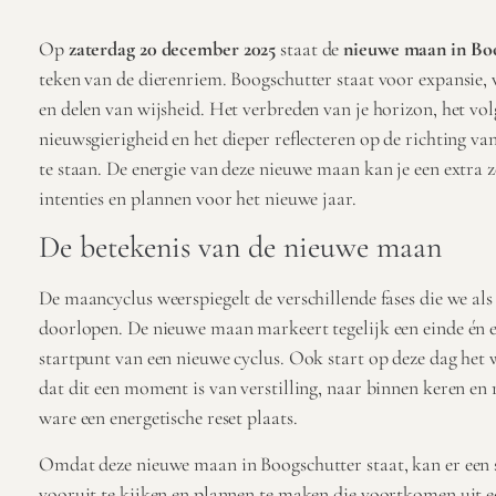
Op
zaterdag 20 december 2025
staat de
nieuwe maan in Bo
teken van de dierenriem. Boogschutter staat voor expansie, v
en delen van wijsheid. Het verbreden van je horizon, het vol
nieuwsgierigheid en het dieper reflecteren op de richting va
te staan. De energie van deze nieuwe maan kan je een extra 
intenties en plannen voor het nieuwe jaar.
De betekenis van de nieuwe maan
De maancyclus weerspiegelt de verschillende fases die we als
doorlopen. De nieuwe maan markeert tegelijk een einde én e
startpunt van een nieuwe cyclus. Ook start op deze dag het
dat dit een moment is van verstilling, naar binnen keren en re
ware een energetische reset plaats.
Omdat deze nieuwe maan in Boogschutter staat, kan er een
vooruit te kijken en plannen te maken die voortkomen uit e