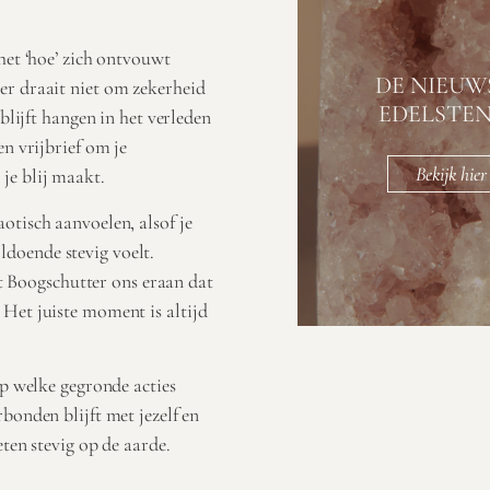
het ‘hoe’ zich ontvouwt
DE NIEUW
er draait niet om zekerheid
EDELSTE
blijft hangen in het verleden
en vrijbrief om je
Bekijk hier
je blij maakt.
otisch aanvoelen, alsof je
doende stevig voelt.
ert Boogschutter ons eraan dat
 Het juiste moment is altijd
ap welke gegronde acties
bonden blijft met jezelf en
ten stevig op de aarde.