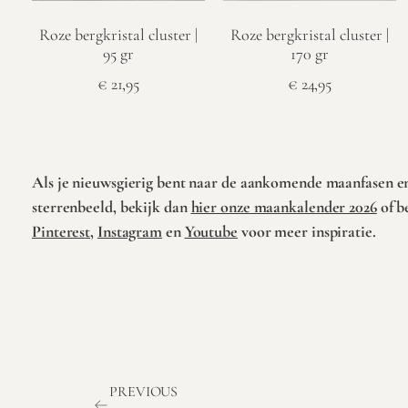
Roze bergkristal cluster |
Roze bergkristal cluster |
95 gr
170 gr
€
21,95
€
24,95
Toevoegen aan
Toevoegen aan
winkelwagen
winkelwagen
Als je nieuwsgierig bent naar de aankomende maanfasen en
sterrenbeeld, bekijk dan
hier onze maankalender 2026
of b
Pinteres
t,
Instagram
en
Youtube
voor meer inspiratie.
PREVIOUS