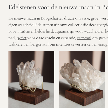
Edelstenen voor de nieuwe maan in B
De nieuwe maan in Boogschutter draait om visie, groei, ver
eigen waarheid. Edelstenen uit onze collectie die deze energ
voor intuïtie en helderheid,
aquamarijn
voor waarheid en he
pad,
pyriet
voor daadkracht en expansie,
carneool
om passie
wakkeren en
bergkristal
om intenties te versterken en energi