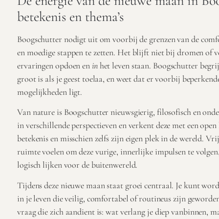
De energie van de nieuwe maan in Boo
betekenis en thema’s
Boogschutter nodigt uit om voorbij de grenzen van de comfo
en moedige stappen te zetten. Het blijft niet bij dromen of v
ervaringen opdoen en
in
het leven staan. Boogschutter begrij
groot is als je geest toelaa, en weet dat er voorbij beperken
mogelijkheden ligt.
Van nature is Boogschutter nieuwsgierig, filosofisch en ond
in verschillende perspectieven en verkent deze met een open 
betekenis en misschien zelfs zijn eigen plek in de wereld. Vrij
ruimte voelen om deze vurige, innerlijke impulsen te volgen, 
logisch lijken voor de buitenwereld.
Tijdens deze nieuwe maan staat groei centraal. Je kunt wo
in je leven die veilig, comfortabel of routineus zijn geword
vraag die zich aandient is: wat verlang je diep vanbinnen, maa