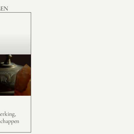
LEN
erking,
schappen