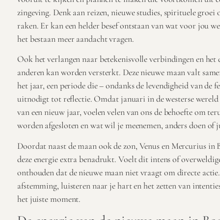
zingeving. Denk aan reizen, nieuwe studies, spirituele groei o
raken. Er kan een helder besef ontstaan van wat voor jou we
het bestaan meer aandacht vragen.
Ook het verlangen naar betekenisvolle verbindingen en het 
anderen kan worden versterkt. Deze nieuwe maan valt same
het jaar, een periode die – ondanks de levendigheid van de f
uitnodigt tot reflectie. Omdat januari in de westerse wereld
van een nieuw jaar, voelen velen van ons de behoefte om ter
worden afgesloten en wat wil je meenemen, anders doen of ju
Doordat naast de maan ook de zon, Venus en Mercurius in 
deze energie extra benadrukt. Voelt dit intens of overweldig
onthouden dat de nieuwe maan niet vraagt om directe actie
afstemming, luisteren naar je hart en het zetten van intenties
het juiste moment.