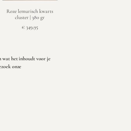
Roze lemurisch kwarts
cluster | 380 gr
€
349,95
Toevoegen aan
winkelwagen
 wat het inhoudt voor je
ezoek onze