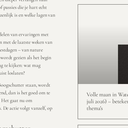
f passies die je hart echt
zenlijk is en welke lagen van
delen van ervaringen met
n met de laatste weken van
eestdagen – van nature
 wordt gezien als het begin
ug te kijken: wat mag
ist loslaten?
Boogschutter staan, wordt
end, dan is het goed om te
Volle maan in Wat
. Het gaat nu om
juli 2026) – beteke
. De actie volgt vanzelf, op
thema’s