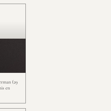
erman (29
nis en