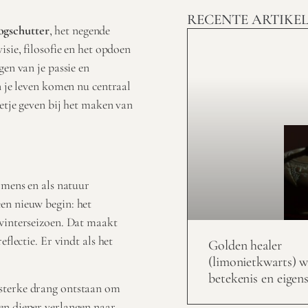
RECENTE ARTIKE
ogschutter
, het negende
isie, filosofie en het opdoen
gen van je passie en
n je leven komen nu centraal
zetje geven bij het maken van
 mens en als natuur
en nieuw begin: het
 winterseizoen. Dat maakt
flectie. Er vindt als het
Golden healer
(limonietkwarts) w
betekenis en eigen
 sterke drang ontstaan om
en dieper verlangen naar