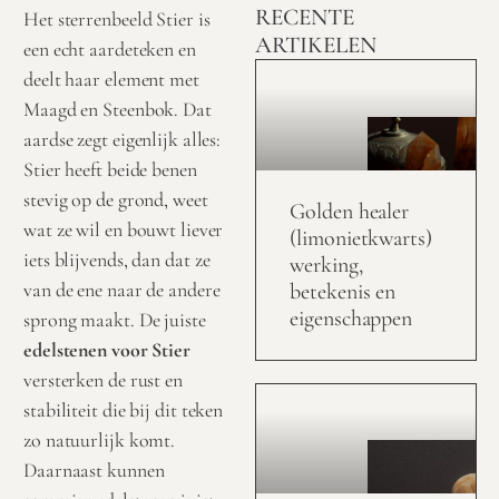
RECENTE
Het sterrenbeeld Stier is
ARTIKELEN
een echt aardeteken en
deelt haar element met
Maagd
en
Steenbok
. Dat
aardse zegt eigenlijk alles:
Stier heeft beide benen
stevig op de grond, weet
Golden healer
wat ze wil en bouwt liever
(limonietkwarts)
iets blijvends, dan dat ze
werking,
van de ene naar de andere
betekenis en
eigenschappen
sprong maakt. De juiste
edelstenen voor Stier
versterken de rust en
stabiliteit die bij dit teken
zo natuurlijk komt.
Daarnaast kunnen