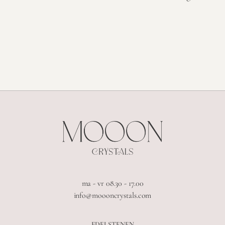
ma - vr 08.30 - 17.00
info@moooncrystals.com
EDELSTENEN