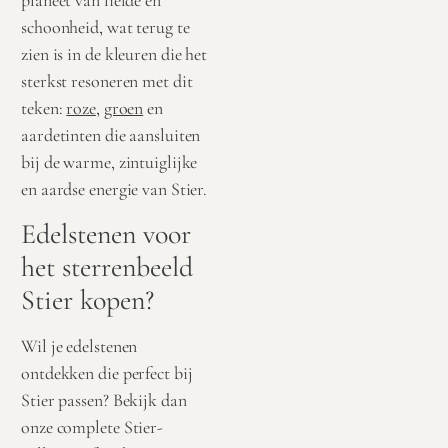
planeet van liefde en
schoonheid, wat terug te
zien is in de kleuren die het
sterkst resoneren met dit
teken:
roze
,
groen
en
aardetinten die aansluiten
bij de warme, zintuiglijke
en aardse energie van Stier.
Edelstenen voor
het sterrenbeeld
Stier kopen?
Wil je edelstenen
ontdekken die perfect bij
Stier passen? Bekijk dan
onze complete Stier-