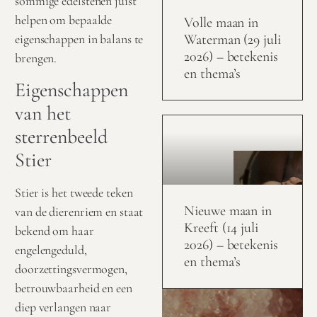
sommige edelstenen juist
helpen om bepaalde
Volle maan in
Waterman (29 juli
eigenschappen in balans te
2026) – betekenis
brengen.
en thema’s
Eigenschappen
van het
sterrenbeeld
Stier
Stier is het tweede teken
Nieuwe maan in
van de dierenriem en staat
Kreeft (14 juli
bekend om haar
2026) – betekenis
engelengeduld,
en thema’s
doorzettingsvermogen,
betrouwbaarheid en een
diep verlangen naar