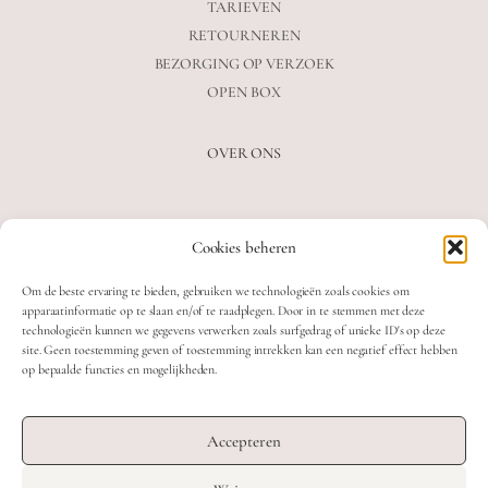
TARIEVEN
RETOURNEREN
BEZORGING OP VERZOEK
OPEN BOX
OVER ONS
VEELGESTELDE VRAGEN
Cookies beheren
OVER ONS
BLOG
Om de beste ervaring te bieden, gebruiken we technologieën zoals cookies om
CONTACT
apparaatinformatie op te slaan en/of te raadplegen. Door in te stemmen met deze
technologieën kunnen we gegevens verwerken zoals surfgedrag of unieke ID's op deze
site. Geen toestemming geven of toestemming intrekken kan een negatief effect hebben
op bepaalde functies en mogelijkheden.
2026 MOOON CRYSTALS.
WEB DEVELOPMENT: TWIN FIN
Accepteren
DESIGN: STUDIO SANNE-LOTTE