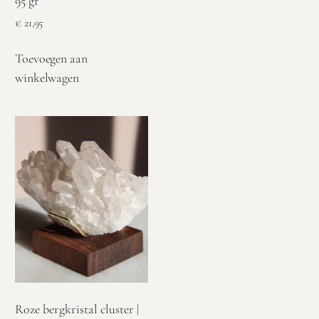
95 gr
€
21,95
Toevoegen aan
winkelwagen
Roze bergkristal cluster |