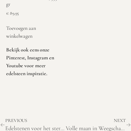
gr
€
89,95
Toevoegen aan
winkelwagen
Bekijk ook eens onze
Pinterest
,
Instagram
en
Youtube
voor meer
edelsteen inspiratie.
PREVIOUS
NEXT
Edelstenen voor het sterrenbeeld Ram
Volle maan in Weegschaal (2 april 2026) – betekenis en thema’s