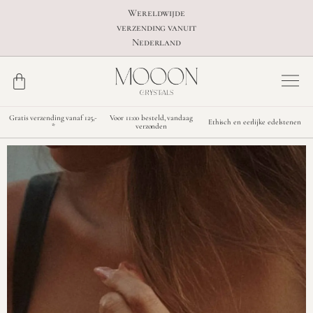
Wereldwijde
verzending vanuit
Nederland
Gratis verzending vanaf 125,-
Voor 11:00 besteld, vandaag
Ethisch en eerlijke edelstenen
*
verzonden