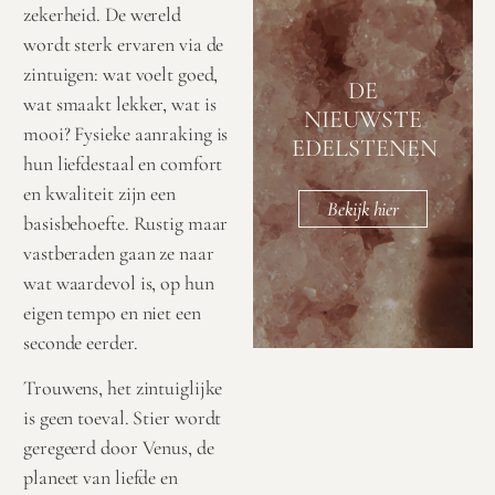
zekerheid. De wereld
wordt sterk ervaren via de
zintuigen: wat voelt goed,
DE
wat smaakt lekker, wat is
NIEUWSTE
mooi? Fysieke aanraking is
EDELSTENEN
hun liefdestaal en comfort
en kwaliteit zijn een
Bekijk hier
basisbehoefte. Rustig maar
vastberaden gaan ze naar
wat waardevol is, op hun
eigen tempo en niet een
seconde eerder.
Trouwens, het zintuiglijke
is geen toeval. Stier wordt
geregeerd door Venus, de
planeet van liefde en