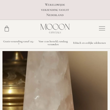
Wereldwijde
verzending vanuit
Nederland
Gratis verzending vanaf 125,-
Voor 11:00 besteld, vandaag
Ethisch en eerlijke edelstenen
*
verzonden