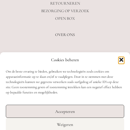
RETOURNEREN
BEZORGING OP VERZOEK
OPEN BOX
OVER ONS
VEELGESTELDE VRAGEN
Cookies beheren
OVER ONS
BLOG
Om de beste ervaring te bieden, gebruiken we technologieën zoals cookies om
CONTACT
apparaatinformatie op te slaan en/of te raadplegen. Door in te stemmen met deze
technologieën kunnen we gegevens verwerken zoals surfgedrag of unieke ID's op deze
site. Geen toestemming geven of toestemming intrekken kan een negatief effect hebben
op bepaalde functies en mogelijkheden.
2026 MOOON CRYSTALS.
WEB DEVELOPMENT: TWIN FIN
Accepteren
DESIGN: STUDIO SANNE-LOTTE
Weigeren
TERMS & CONDITIONS