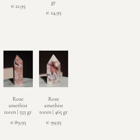
gr
€
21,95
€
24,95
Toevoegen
Toevoegen
aan
aan
winkelwagen
winkelwagen
Roze
Roze
amethist
amethist
toren | 555 gr
toren | 465 gr
€
89,95
€
99,95
Toevoegen
Toevoegen