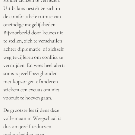
Uit balans nestelt ze zich in
de comfortabele ruimte van
oneindige mogelijkheden.
Bijvoorbeeld door keuzes uit
te stellen, zich te verschuilen
achter diplomatie, of zichzelf
weg te cijferen om conflict te
vermijden. En wees heel alert:
s
oms is jezelf bezighouden
met kopzorgen of anderen
stiekem een excuus om niet
vooruit te hoeven gaan.
De grootste les tijdens deze
volle maan in Weegschaal is
dus om jezelf te durven
onderscheiden en te