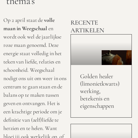
thema’s
Op 2 april staat de
volle
RECENTE
maan in Weegschaal
en
ARTIKELEN
wordt ook wel de jaarlijkse
roze maan genoemd. Deze
energie staat volledig in het
teken van liefde, relaties en
schoonheid. Weegschaal
Golden healer
nodigt ons uit om weer in ons
(limonietkwarts)
centrum te gaan staan en de
werking,
balans op te maken tussen
betekenis en
geven en ontvangen. Het is
eigenschappen
een krachtige periode om je
definitie van (zelf)liefde te
herzien en te helen. Want
bloei jij ook werkelijk op, of