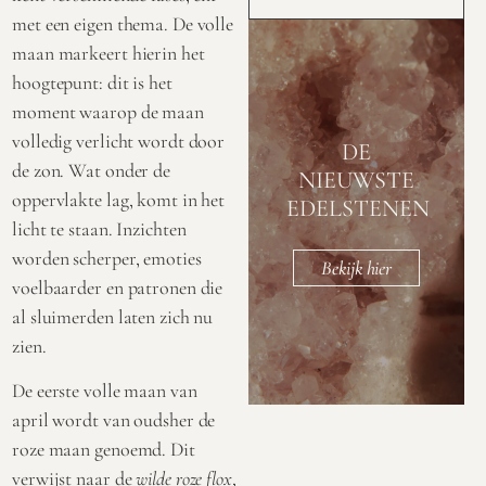
met een eigen thema. De volle
maan markeert hierin het
hoogtepunt: dit is het
moment waarop de maan
volledig verlicht wordt door
DE
de zon. Wat onder de
NIEUWSTE
oppervlakte lag, komt in het
EDELSTENEN
licht te staan. Inzichten
worden scherper, emoties
Bekijk hier
voelbaarder en patronen die
al sluimerden laten zich nu
zien.
De eerste volle maan van
april wordt van oudsher de
roze maan genoemd. Dit
verwijst naar de
wilde roze flox
,