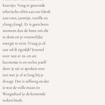
kaarsjes. Voeg er geurende
etherische oliën aan toe (denk
aan roos, jasmijn, vanille en
ylang ylang). Er is geen beter
moment dan de lente om dit
te doen en je vrouwelijke
energie te eren. Vraag je af:
wat wil ík eigenlijk?
Journal
over wat er in- en uit
harmonie is en verlos jezelf
door je uit te spreken over
iets wat je al te lang bij je
draagt. Dat is zelfzorg en dat
is wat de volle maan in
Weegschaal je de komende
weken biedt.