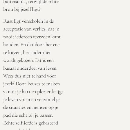
buitenaf na, terwijl de echte
bron bij jezelf ligt?
Rust ligt verscholen in de
acceptatie van verlies: dat je
nooit iedereen tevreden kunt
houden. En dat door het ene
te kiezen, het ander niet
wordt gekozen. Dit is een
basaal onderdeel van leven.
Wees dus niet te hard voor
jezelf. Door keuzes te maken
vanuit je hart en plezier krijgt
je leven vorm en verzamel je
de situaties en mensen op je
pad die echt bij je passen.
Echte zelfliefde is gebaseerd