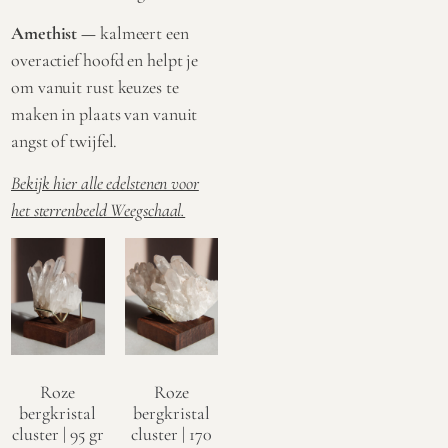
Amethist
—
kalmeert een
overactief hoofd en helpt je
om vanuit rust keuzes te
maken in plaats van vanuit
angst of twijfel.
Bekijk hier alle edelstenen voor
het sterrenbeeld Weegschaal.
Roze
Roze
bergkristal
bergkristal
cluster | 95 gr
cluster | 170