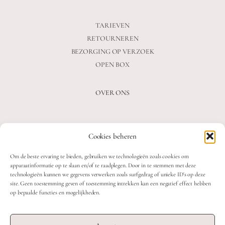
TARIEVEN
RETOURNEREN
BEZORGING OP VERZOEK
OPEN BOX
OVER ONS
VEELGESTELDE VRAGEN
Cookies beheren
OVER ONS
BLOG
Om de beste ervaring te bieden, gebruiken we technologieën zoals cookies om
CONTACT
apparaatinformatie op te slaan en/of te raadplegen. Door in te stemmen met deze
technologieën kunnen we gegevens verwerken zoals surfgedrag of unieke ID's op deze
site. Geen toestemming geven of toestemming intrekken kan een negatief effect hebben
op bepaalde functies en mogelijkheden.
2026 MOOON CRYSTALS.
WEB DEVELOPMENT: TWIN FIN