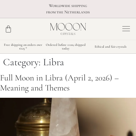
Worldwide shipping
from the Netherlands
Free shipping on orders over
Ordered before 11:00, shipped
Ethical and fair crystals
€125 *
today
Category:
Libra
Full Moon in Libra (April 2, 2026) –
Meaning and Themes