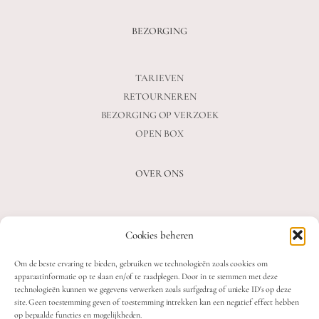
BEZORGING
TARIEVEN
RETOURNEREN
BEZORGING OP VERZOEK
OPEN BOX
OVER ONS
VEELGESTELDE VRAGEN
Cookies beheren
OVER ONS
BLOG
Om de beste ervaring te bieden, gebruiken we technologieën zoals cookies om
CONTACT
apparaatinformatie op te slaan en/of te raadplegen. Door in te stemmen met deze
technologieën kunnen we gegevens verwerken zoals surfgedrag of unieke ID's op deze
site. Geen toestemming geven of toestemming intrekken kan een negatief effect hebben
op bepaalde functies en mogelijkheden.