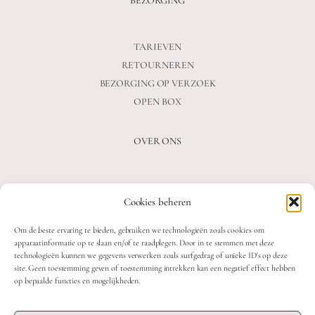
BEZORGING
TARIEVEN
RETOURNEREN
BEZORGING OP VERZOEK
OPEN BOX
OVER ONS
VEELGESTELDE VRAGEN
Cookies beheren
OVER ONS
BLOG
Om de beste ervaring te bieden, gebruiken we technologieën zoals cookies om
CONTACT
apparaatinformatie op te slaan en/of te raadplegen. Door in te stemmen met deze
technologieën kunnen we gegevens verwerken zoals surfgedrag of unieke ID's op deze
site. Geen toestemming geven of toestemming intrekken kan een negatief effect hebben
op bepaalde functies en mogelijkheden.
2026 MOOON CRYSTALS.