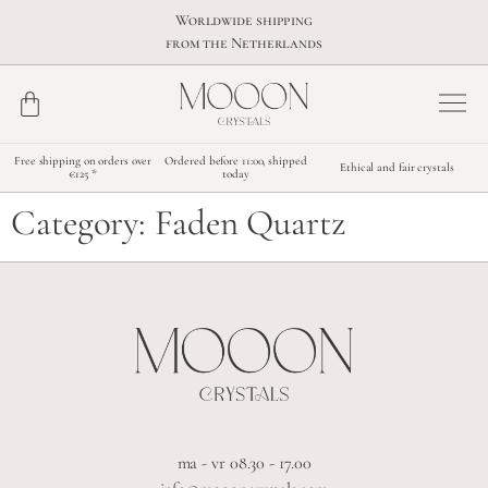
Worldwide shipping
from the Netherlands
Free shipping on orders over
Ordered before 11:00, shipped
Ethical and fair crystals
€125 *
today
Category:
Faden Quartz
ma - vr 08.30 - 17.00