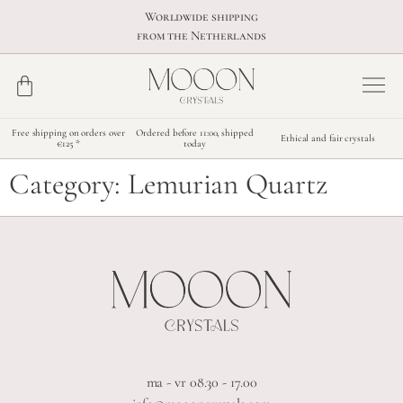
Worldwide shipping
from the Netherlands
Free shipping on orders over
Ordered before 11:00, shipped
Ethical and fair crystals
€125 *
today
Category:
Lemurian Quartz
ma - vr 08.30 - 17.00