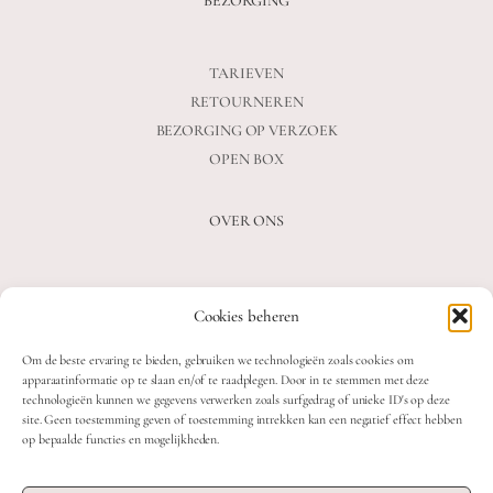
BEZORGING
TARIEVEN
RETOURNEREN
BEZORGING OP VERZOEK
OPEN BOX
OVER ONS
VEELGESTELDE VRAGEN
Cookies beheren
OVER ONS
BLOG
Om de beste ervaring te bieden, gebruiken we technologieën zoals cookies om
CONTACT
apparaatinformatie op te slaan en/of te raadplegen. Door in te stemmen met deze
technologieën kunnen we gegevens verwerken zoals surfgedrag of unieke ID's op deze
site. Geen toestemming geven of toestemming intrekken kan een negatief effect hebben
op bepaalde functies en mogelijkheden.
2026 MOOON CRYSTALS.