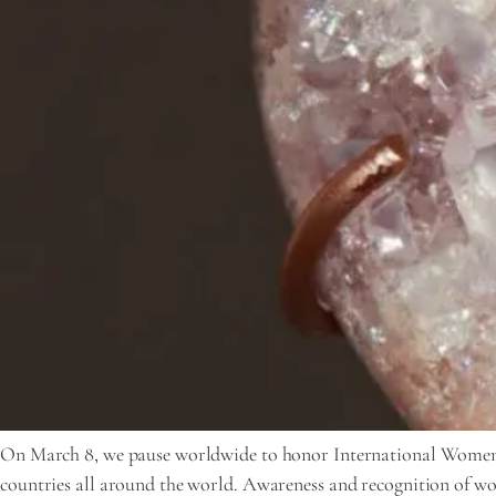
On March 8, we pause worldwide to honor International Women’s D
countries all around the world. Awareness and recognition of wom