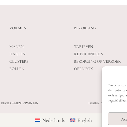
VORMEN
BEZORGING
MANEN
TARIEVEN
HARTEN
RETOURNEREN
CLUSTERS
BEZORGING OP VERZOEK
BOLLEN
OPEN BOX
Om de beste er
slaan en/of te
zoals surfgedr
negatief effec
 DEVELOPMENT: TWIN FIN
DESIGN: STUDIO SANNE-L
Acc
Nederlands
English