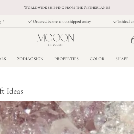
Worldwide shipping from the Netherlands
5 *
Ordered before 11:00, shipped today
Ethical an
ALS
ZODIAC SIGN
PROPERTIES
COLOR
SHAPE
ft Ideas