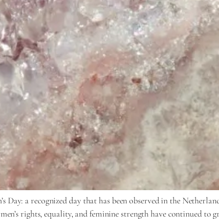
ay: a recognized day that has been observed in the Netherlands s
en’s rights, equality, and feminine strength have continued to g