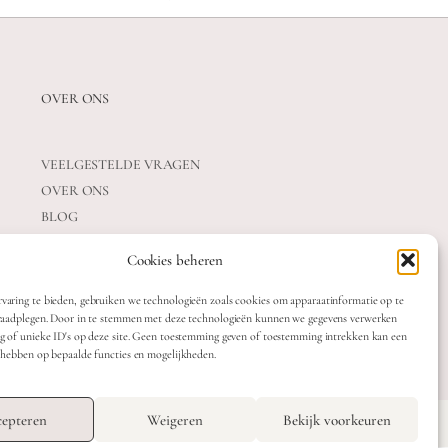
OVER ONS
VEELGESTELDE VRAGEN
OVER ONS
BLOG
CONTACT
Cookies beheren
varing te bieden, gebruiken we technologieën zoals cookies om apparaatinformatie op te
 raadplegen. Door in te stemmen met deze technologieën kunnen we gegevens verwerken
ag of unieke ID's op deze site. Geen toestemming geven of toestemming intrekken kan een
t hebben op bepaalde functies en mogelijkheden.
OTTE
TERMS & CONDITIONS
epteren
Weigeren
Bekijk voorkeuren