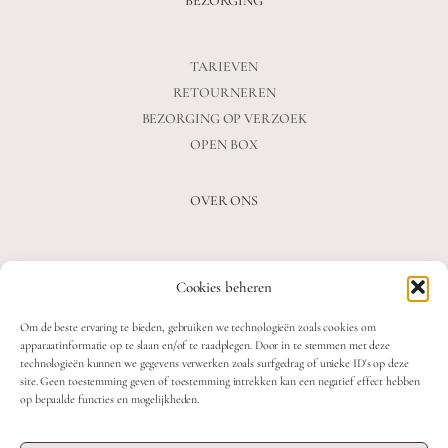
BEZORGING
TARIEVEN
RETOURNEREN
BEZORGING OP VERZOEK
OPEN BOX
OVER ONS
VEELGESTELDE VRAGEN
Cookies beheren
OVER ONS
BLOG
Om de beste ervaring te bieden, gebruiken we technologieën zoals cookies om
CONTACT
apparaatinformatie op te slaan en/of te raadplegen. Door in te stemmen met deze
technologieën kunnen we gegevens verwerken zoals surfgedrag of unieke ID's op deze
site. Geen toestemming geven of toestemming intrekken kan een negatief effect hebben
op bepaalde functies en mogelijkheden.
2026 MOOON CRYSTALS.