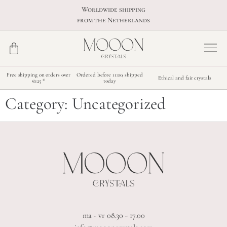
Worldwide shipping
from the Netherlands
Free shipping on orders over
Ordered before 11:00, shipped
Ethical and fair crystals
€125 *
today
Category:
Uncategorized
ma - vr 08.30 - 17.00