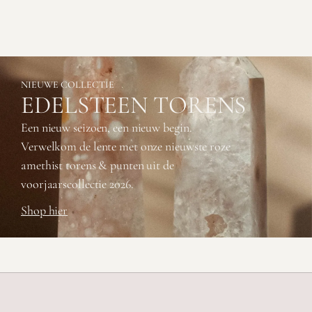
NIEUWE COLLECTIE
EDELSTEEN TORENS
Een nieuw seizoen, een nieuw begin.
Verwelkom de lente met onze nieuwste roze
amethist torens & punten uit de
voorjaarscollectie 2026.
Shop hier