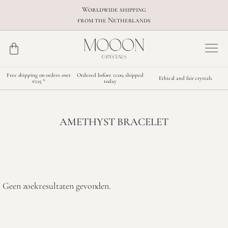
Worldwide shipping
from the Netherlands
Free shipping on orders over
Ordered before 11:00, shipped
Ethical and fair crystals
€125 *
today
AMETHYST BRACELET
Geen zoekresultaten gevonden.