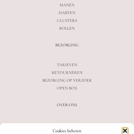
MANEN
HARTEN
CLUSTERS
BOLLEN
BEZORGING
TARIEVEN
RETOURNEREN
BEZORGING OP VERZOEK
OPEN BOX
OVER ONS
VEELGESTELDE VRAGEN
Cookies beheren
OVER ONS