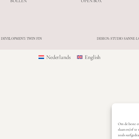
BOLLEN
OPEN BOX
 DEVELOPMENT: TWIN FIN
DESIGN: STUDIO SANNE-L
Nederlands
English
Om de beste er
slaan en/of te
zoals surfgedr