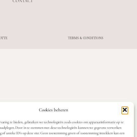
CONTACT
OTTE
TERMS & CONDITIONS
Cookies beheren
varing te bieden, gebruiken we technologieën zoals cookies om apparaatinformatie op te
 raadplegen. Door in te stemmen met deze technologieën kunnen we gegevens verwerken
ag of unieke ID's op deze site. Geen toestemming geven of toestemming intrekken kan een