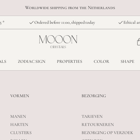
Worldwide shipping from the Netherlands
5 *
Ordered before 11:00, shipped today
Ethical an
ALS
ZODIAC SIGN
PROPERTIES
COLOR
SHAPE
VORMEN
BEZORGING
MANEN
TARIEVEN
HARTEN
RETOURNEREN
CLUSTERS
BEZORGING OP VERZOEK