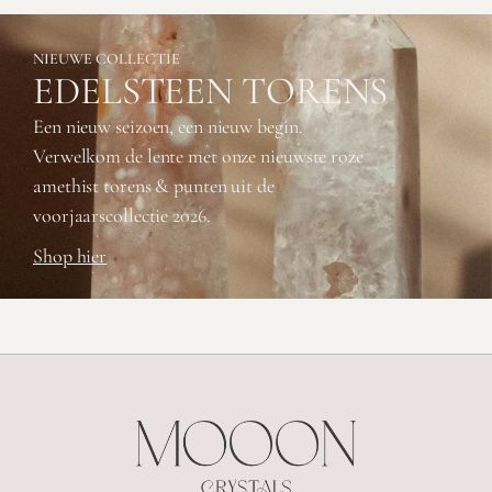
NIEUWE COLLECTIE
EDELSTEEN TORENS
Een nieuw seizoen, een nieuw begin.
Verwelkom de lente met onze nieuwste roze
amethist torens & punten uit de
voorjaarscollectie 2026.
Shop hier