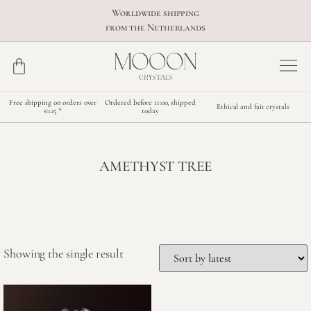
Worldwide shipping
from the Netherlands
Free shipping on orders over
Ordered before 11:00, shipped
Ethical and fair crystals
€125 *
today
AMETHYST TREE
Showing the single result