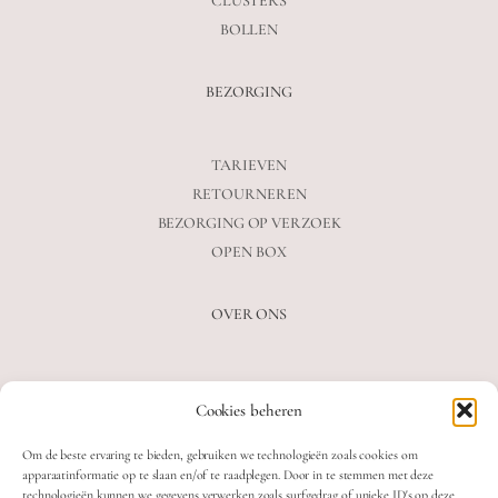
CLUSTERS
BOLLEN
BEZORGING
TARIEVEN
RETOURNEREN
BEZORGING OP VERZOEK
OPEN BOX
OVER ONS
VEELGESTELDE VRAGEN
Cookies beheren
OVER ONS
BLOG
Om de beste ervaring te bieden, gebruiken we technologieën zoals cookies om
CONTACT
apparaatinformatie op te slaan en/of te raadplegen. Door in te stemmen met deze
technologieën kunnen we gegevens verwerken zoals surfgedrag of unieke ID's op deze