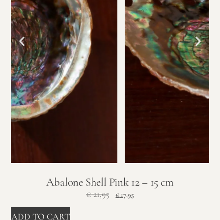
Abalone Shell Pink 12 – 15 cm
€
21,95
€
17,95
ADD TO CART