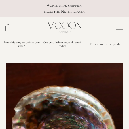
Worldwide shipping
from the Netherlands
Free shipping on orders over
Ordered before 11:00, shipped
Ethical and fair crystals
€125 *
today