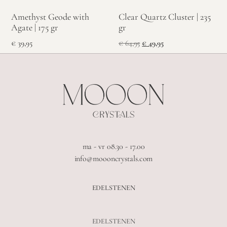
Amethyst Geode with
Clear Quartz Cluster | 235
Agate | 175 gr
gr
€
39,95
€
64,95
€
49,95
ma - vr 08.30 - 17.00
info@moooncrystals.com
EDELSTENEN
EDELSTENEN