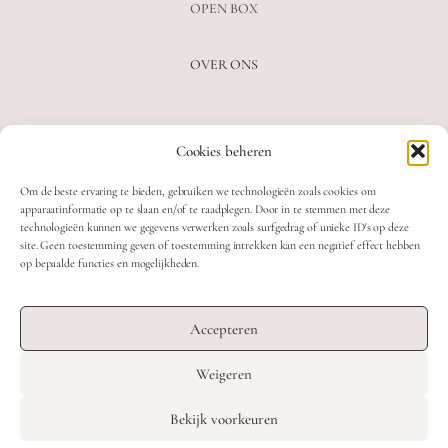
OPEN BOX
OVER ONS
VEELGESTELDE VRAGEN
Cookies beheren
OVER ONS
BLOG
Om de beste ervaring te bieden, gebruiken we technologieën zoals cookies om
CONTACT
apparaatinformatie op te slaan en/of te raadplegen. Door in te stemmen met deze
technologieën kunnen we gegevens verwerken zoals surfgedrag of unieke ID's op deze
site. Geen toestemming geven of toestemming intrekken kan een negatief effect hebben
op bepaalde functies en mogelijkheden.
2026 MOOON CRYSTALS.
WEB DEVELOPMENT: TWIN FIN
Accepteren
DESIGN: STUDIO SANNE-LOTTE
Weigeren
TERMS & CONDITIONS
Nederlands
English
Bekijk voorkeuren