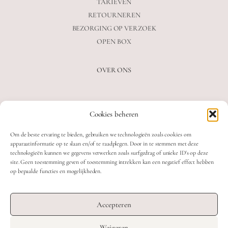
TARIEVEN
RETOURNEREN
BEZORGING OP VERZOEK
OPEN BOX
OVER ONS
VEELGESTELDE VRAGEN
Cookies beheren
OVER ONS
BLOG
Om de beste ervaring te bieden, gebruiken we technologieën zoals cookies om
CONTACT
apparaatinformatie op te slaan en/of te raadplegen. Door in te stemmen met deze
technologieën kunnen we gegevens verwerken zoals surfgedrag of unieke ID's op deze
site. Geen toestemming geven of toestemming intrekken kan een negatief effect hebben
op bepaalde functies en mogelijkheden.
2026 MOOON CRYSTALS.
WEB DEVELOPMENT: TWIN FIN
Accepteren
DESIGN: STUDIO SANNE-LOTTE
Weigeren
TERMS & CONDITIONS