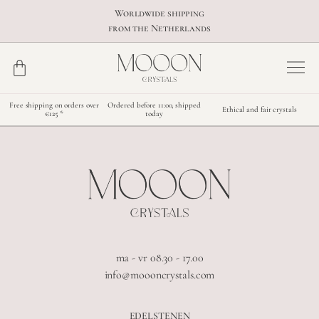
Worldwide shipping
from the Netherlands
Free shipping on orders over
Ordered before 11:00, shipped
Ethical and fair crystals
€125 *
today
ma - vr 08.30 - 17.00
info@moooncrystals.com
EDELSTENEN