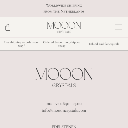
Worldwide shipping
from the Netherlands
Free shipping on orders over
Ordered before 11:00, shipped
Ethical and fair crystals
€125 *
today
ma - vr 08.30 - 17.00
info@moooncrystals.com
EDELSTENEN