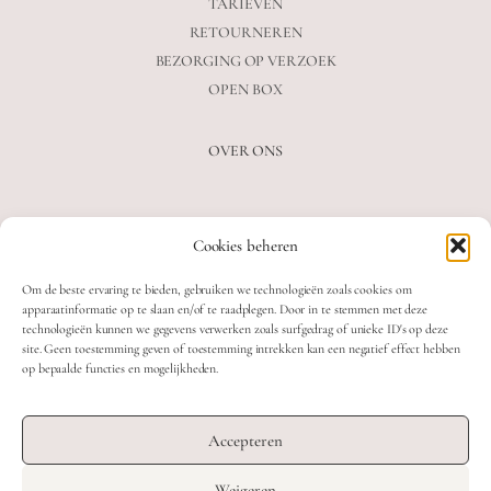
TARIEVEN
RETOURNEREN
BEZORGING OP VERZOEK
OPEN BOX
OVER ONS
VEELGESTELDE VRAGEN
Cookies beheren
OVER ONS
BLOG
Om de beste ervaring te bieden, gebruiken we technologieën zoals cookies om
CONTACT
apparaatinformatie op te slaan en/of te raadplegen. Door in te stemmen met deze
technologieën kunnen we gegevens verwerken zoals surfgedrag of unieke ID's op deze
site. Geen toestemming geven of toestemming intrekken kan een negatief effect hebben
op bepaalde functies en mogelijkheden.
2026 MOOON CRYSTALS.
WEB DEVELOPMENT: TWIN FIN
Accepteren
DESIGN: STUDIO SANNE-LOTTE
Weigeren
TERMS & CONDITIONS