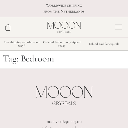
Worldwide shipping
from the Netherlands
Free shipping on orders over
Ordered before 11:00, shipped
Ethical and fair crystals
€125 *
today
Tag:
Bedroom
ma - vr 08.30 - 17.00