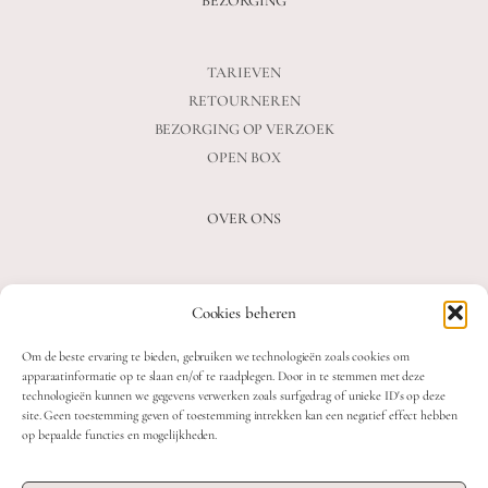
BEZORGING
TARIEVEN
RETOURNEREN
BEZORGING OP VERZOEK
OPEN BOX
OVER ONS
VEELGESTELDE VRAGEN
Cookies beheren
OVER ONS
BLOG
Om de beste ervaring te bieden, gebruiken we technologieën zoals cookies om
CONTACT
apparaatinformatie op te slaan en/of te raadplegen. Door in te stemmen met deze
technologieën kunnen we gegevens verwerken zoals surfgedrag of unieke ID's op deze
site. Geen toestemming geven of toestemming intrekken kan een negatief effect hebben
op bepaalde functies en mogelijkheden.
2026 MOOON CRYSTALS.