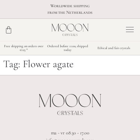
Worldwide shipping
from the Netherlands
Free shipping on orders over
Ordered before 11:00, shipped
Ethical and fair crystals
€125 *
today
Tag:
Flower agate
ma - vr 08.30 - 17.00