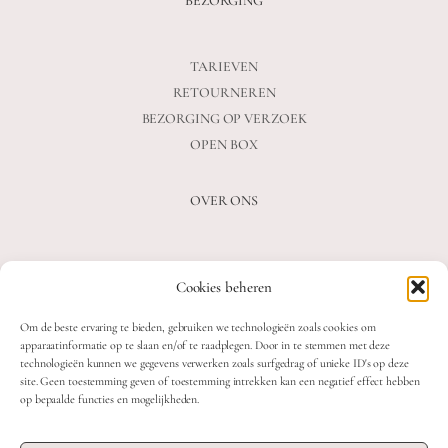
BEZORGING
TARIEVEN
RETOURNEREN
BEZORGING OP VERZOEK
OPEN BOX
OVER ONS
VEELGESTELDE VRAGEN
Cookies beheren
OVER ONS
BLOG
Om de beste ervaring te bieden, gebruiken we technologieën zoals cookies om
CONTACT
apparaatinformatie op te slaan en/of te raadplegen. Door in te stemmen met deze
technologieën kunnen we gegevens verwerken zoals surfgedrag of unieke ID's op deze
site. Geen toestemming geven of toestemming intrekken kan een negatief effect hebben
op bepaalde functies en mogelijkheden.
2026 MOOON CRYSTALS.