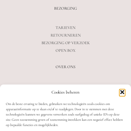
BEZORGING
TARIEVEN
RETOURNEREN
BEZORGING OP VERZOEK
OPEN BOX
OVER ONS
VEELGESTELDE VRAGEN
Cookies beheren
OVER ONS
BLOG
Om de beste ervaring te bieden, gebruiken we technologieën zoals cookies om
CONTACT
apparaatinformatie op te slaan en/of te raadplegen. Door in te stemmen met deze
technologieën kunnen we gegevens verwerken zoals surfgedrag of unieke ID's op deze
site. Geen toestemming geven of toestemming intrekken kan een negatief effect hebben
op bepaalde functies en mogelijkheden.
2026 MOOON CRYSTALS.