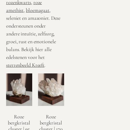
rozenkwarts
,
roze
amethist
,
bloemagaat
,
seleniet en amazoniet. Deze
ondersteunen onder
andere intuïtie, zelfzorg,
groei, rust en emotionele
balans. Bekijk hier alle
edelstenen voor het
sterrenbeeld Kreeft
.
Roze
Roze
bergkristal
bergkristal
cluster | 95
cluster | 170