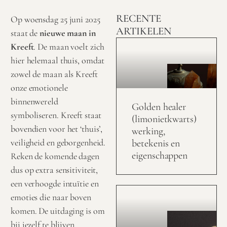
RECENTE
Op woensdag 25 juni 2025
ARTIKELEN
staat de
nieuwe maan in
Kreeft
. De maan voelt zich
hier helemaal thuis, omdat
zowel de maan als Kreeft
onze emotionele
binnenwereld
Golden healer
symboliseren. Kreeft staat
(limonietkwarts)
bovendien voor het ‘thuis’,
werking,
veiligheid en geborgenheid.
betekenis en
eigenschappen
Reken de komende dagen
dus op extra sensitiviteit,
een verhoogde intuïtie en
emoties die naar boven
komen. De uitdaging is om
bij jezelf te blijven