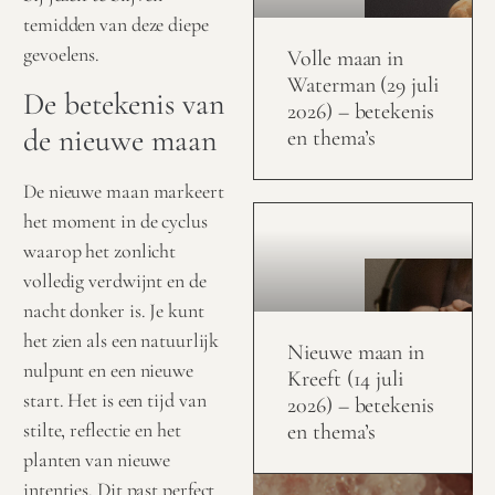
temidden van deze diepe
gevoelens.
Volle maan in
Waterman (29 juli
De betekenis van
2026) – betekenis
de nieuwe maan
en thema’s
De nieuwe maan markeert
het moment in de cyclus
waarop het zonlicht
volledig verdwijnt en de
nacht donker is. Je kunt
het zien als een natuurlijk
Nieuwe maan in
nulpunt en een nieuwe
Kreeft (14 juli
start. Het is een tijd van
2026) – betekenis
stilte, reflectie en het
en thema’s
planten van nieuwe
intenties. Dit past perfect