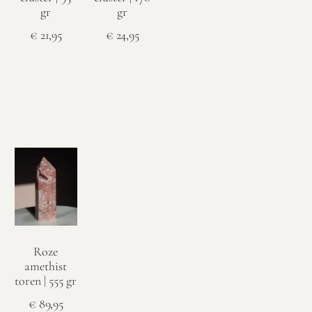
gr
gr
€
21,95
€
24,95
Toevoegen
Toevoegen
aan
aan
winkelwagen
winkelwagen
Roze
amethist
toren | 555 gr
€
89,95